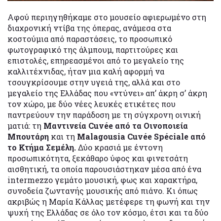
Αφού περιηγηθήκαμε στο μουσείο αφιερωμένο στη
διαχρονική ντίβα της όπερας, ανάμεσα στα
κοστούμια από παραστάσεις, το προσωπικό
φωτογραφικό της άλμπουμ, παρτιτούρες και
επιστολές, επηρεασμένοι από το μεγαλείο της
καλλιτέχνιδας, ήταν μια καλή αφορμή να
τσουγκρίσουμε στην υγειά της, αλλά και στο
μεγαλείο της Ελλάδας που «ντύνει» απ’ άκρη σ’ άκρη
τον χώρο, με δύο νέες λευκές ετικέτες που
παντρεύουν την παράδοση με τη σύγχρονη οινική
ματιά: τη
Μαντινεία Cuvée από τα Οινοποιεία
Μπουτάρη
και τη
Malagousia Cuvée Spéciale από
το Κτήμα Σεμέλη.
Δύο κρασιά με έντονη
προσωπικότητα, ξεκάθαρο ύφος και φινετσάτη
αισθητική, τα οποία παρουσιάστηκαν μέσα από ένα
intermezzo γεμάτο μουσική, φως και χαρακτήρα,
συνοδεία ζωντανής μουσικής από πιάνο. Κι όπως
ακριβώς η Μαρία Κάλλας μετέφερε τη φωνή και την
ψυχή της Ελλάδας σε όλο τον κόσμο, έτσι και τα δύο