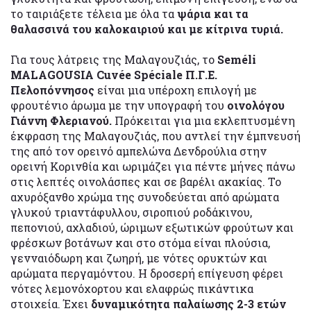
το ταιριάξετε τέλεια με όλα τα
ψάρια και τα
θαλασσινά του καλοκαιριού και με κίτρινα τυριά.
Για τους λάτρεις της Μαλαγουζιάς, το
Seméli
MALAGOUSIA Cuvée Spéciale Π.Γ.Ε.
Πελοπόννησος
είναι μια υπέροχη επιλογή με
φρουτένιο άρωμα με την υπογραφή του
οινολόγου
Γιάννη Φλεριανού.
Πρόκειται για μια εκλεπτυσμένη
έκφραση της Μαλαγουζιάς, που αντλεί την έμπνευσή
της από τον ορεινό αμπελώνα Δενδρούλια στην
ορεινή Κορινθία και ωριμάζει για πέντε μήνες πάνω
στις λεπτές οινολάσπες και σε βαρέλι ακακίας. Το
αχυρόξανθο χρώμα της συνοδεύεται από αρώματα
γλυκού τριαντάφυλλου, σιροπιού ροδάκινου,
πεπονιού, αχλαδιού, ώριμων εξωτικών φρούτων και
φρέσκων βοτάνων και στο στόμα είναι πλούσια,
γενναιόδωρη και ζωηρή, με νότες ορυκτών και
αρώματα περγαμόντου. Η δροσερή επίγευση φέρει
νότες λεμονόχορτου και ελαφρώς πικάντικα
στοιχεία. Έχει
δυναμικότητα παλαίωσης 2-3 ετών