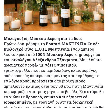
Μαλαγουζιά, Μοσχοφίλερο ή και τα δύο;
Πρώτο δοκιμάσαμε το
Boutari ΜΑΝΤΙΝΕΙΑ Cuvée
Βιολογικό Οίνο Π.Ο.Π. Μαντινεία
, ένα λαμπερό
λευκό κρασί από
100% Μοσχοφίλερο
, δημιούργημα
του
οινολόγου Αλέξανδρου Τζαχρίστα
. Με πλούσιο
αρωματικό προφίλ με νότες γιασεμιού,
τριαντάφυλλου και εσπεριδοειδών, πλαισιωμένες
από δροσερές αποχρώσεις μέντας και κερήθρας, το
εν λόγω κρασί προέρχεται από βιολογικούς
αμπελώνες ηλικίας άνω των 50 ετών στη Μαντινεία
και ωριμάζει για τρεις μήνες σε βαρέλι. Στο στόμα θα
το νιώσετε
δροσερό, γεμάτο και εξαιρετικά
ισορροπημένο,
με τραγανή οξύτητα, διακριτική
γλυκύτητα και φρουτώδη, επίμονη επίγευση, ενώ θα