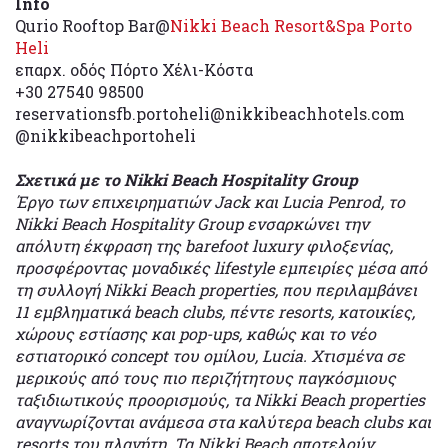
Info
Qurio Rooftop Bar@
Nikki Beach Resort&Spa Porto
Heli
επαρχ. οδός Πόρτο Χέλι-Κόστα
+30 27540 98500
reservationsfb.portoheli@nikkibeachhotels.com
@nikkibeachportoheli
Σχετικά
με
το
Nikki
Beach
Hospitality
Group
Έργο των επιχειρηματιών Jack και Lucia Penrod, το
Nikki Beach Hospitality Group ενσαρκώνει την
απόλυτη έκφραση της barefoot luxury φιλοξενίας,
προσφέροντας μοναδικές lifestyle εμπειρίες μέσα από
τη συλλογή Nikki Beach properties, που περιλαμβάνει
11 εμβληματικά beach clubs, πέντε resorts, κατοικίες,
χώρους εστίασης και pop-ups, καθώς και το νέο
εστιατορικό concept του ομίλου, Lucia. Χτισμένα σε
μερικούς από τους πιο περιζήτητους παγκόσμιους
ταξιδιωτικούς προορισμούς, τα Nikki Beach properties
αναγνωρίζονται ανάμεσα στα καλύτερα beach clubs και
resorts του πλανήτη. Τα Nikki Beach αποτελούν