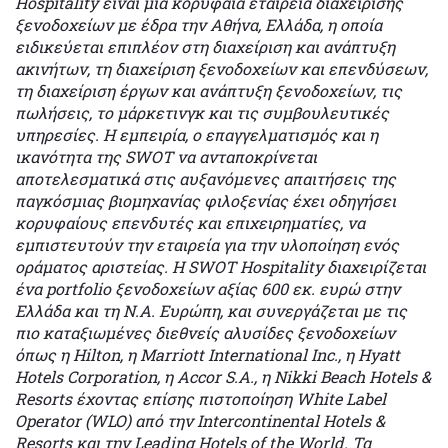
Hospitality είναι μια κορυφαία εταιρεία διαχείρισης
ξενοδοχείων με έδρα την Αθήνα, Ελλάδα, η οποία
ειδικεύεται επιπλέον στη διαχείριση και ανάπτυξη
ακινήτων, τη διαχείριση ξενοδοχείων και επενδύσεων,
τη διαχείριση έργων και ανάπτυξη ξενοδοχείων, τις
πωλήσεις, το μάρκετινγκ και τις συμβουλευτικές
υπηρεσίες. Η εμπειρία, ο επαγγελματισμός και η
ικανότητα της SWOT να ανταποκρίνεται
αποτελεσματικά στις αυξανόμενες απαιτήσεις της
παγκόσμιας βιομηχανίας φιλοξενίας έχει οδηγήσει
κορυφαίους επενδυτές και επιχειρηματίες, να
εμπιστευτούν την εταιρεία για την υλοποίηση ενός
οράματος αριστείας. H SWOT Hospitality διαχειρίζεται
ένα portfolio ξενοδοχείων αξίας 600 εκ. ευρώ στην
Ελλάδα και τη Ν.Α. Ευρώπη, και συνεργάζεται με τις
πιο καταξιωμένες διεθνείς αλυσίδες ξενοδοχείων
όπως η Hilton, η Marriott International Inc., η Hyatt
Hotels Corporation, η Accor S.A., η Nikki Beach Hotels &
Resorts έχοντας επίσης πιστοποίηση White Label
Operator (WLO) από την Intercontinental Hotels &
Resorts και την Leading Hotels of the World. Τα