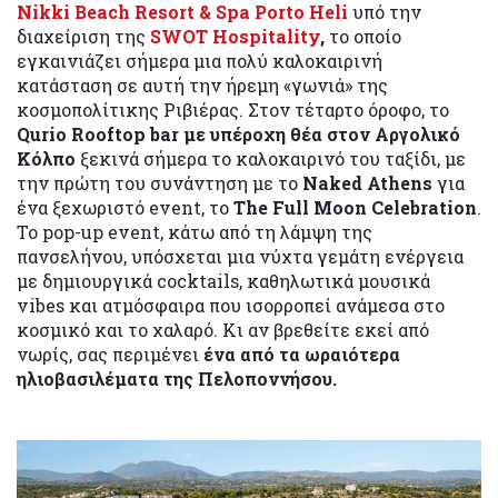
Nikki Beach Resort & Spa Porto Heli
υπό την
διαχείριση της
SWOT
Hospitality
,
το οποίο
εγκαινιάζει σήμερα μια πολύ καλοκαιρινή
κατάσταση σε αυτή την ήρεμη «γωνιά» της
κοσμοπολίτικης Ριβιέρας. Στον τέταρτο όροφο, το
Qurio Rooftop bar με υπέροχη θέα στον Αργολικό
Κόλπο
ξεκινά σήμερα το καλοκαιρινό του ταξίδι, με
την πρώτη του συνάντηση με το
Naked Athens
για
ένα ξεχωριστό event, το
The Full Moon Celebration
.
Το pop-up event, κάτω από τη λάμψη της
πανσελήνου, υπόσχεται μια νύχτα γεμάτη ενέργεια
με δημιουργικά cocktails, καθηλωτικά μουσικά
vibes και ατμόσφαιρα που ισορροπεί ανάμεσα στο
κοσμικό και το χαλαρό. Κι αν βρεθείτε εκεί από
νωρίς, σας περιμένει
ένα από τα ωραιότερα
ηλιοβασιλέματα της Πελοποννήσου.