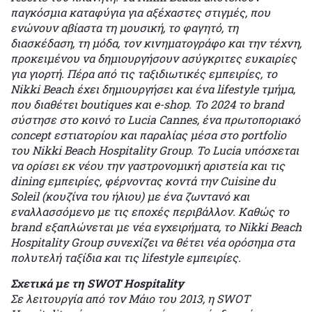
παγκόσμια καταφύγια για αξέχαστες στιγμές, που
ενώνουν αβίαστα τη μουσική, το φαγητό, τη
διασκέδαση, τη μόδα, τον κινηματογράφο και την τέχνη,
προκειμένου να δημιουργήσουν ασύγκριτες ευκαιρίες
για γιορτή. Πέρα από τις ταξιδιωτικές εμπειρίες, το
Nikki Beach έχει δημιουργήσει και ένα lifestyle τμήμα,
που διαθέτει boutiques και e-shop. Το 2024 το brand
σύστησε στο κοινό το Lucia Cannes, ένα πρωτοποριακό
concept εστιατορίου και παραλίας μέσα στο portfolio
του Nikki Beach Hospitality Group. Το Lucia υπόσχεται
να ορίσει εκ νέου την γαστρονομική αριστεία και τις
dining εμπειρίες, φέρνοντας κοντά την Cuisine du
Soleil (κουζίνα του ήλιου) με ένα ζωντανό και
εναλλασσόμενο με τις εποχές περιβάλλον. Καθώς το
brand εξαπλώνεται με νέα εγχειρήματα, το Nikki Beach
Hospitality Group συνεχίζει να θέτει νέα ορόσημα στα
πολυτελή ταξίδια και τις lifestyle εμπειρίες.
Σχετικά με τη SWOT
Hospitality
Σε λειτουργία από τον Μάιο του 2013, η SWOT