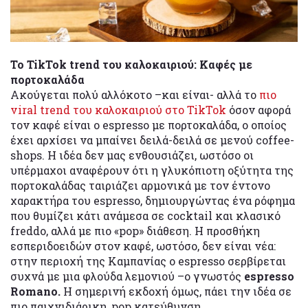
To TikTok trend του καλοκαιριού: Καφές με
πορτοκαλάδα
Ακούγεται πολύ αλλόκοτο –και είναι- αλλά το
πιο
viral trend του καλοκαιριού στο TikTok
όσον αφορά
τον καφέ είναι ο espresso με πορτοκαλάδα, ο οποίος
έχει αρχίσει να μπαίνει δειλά-δειλά σε μενού coffee-
shops. H ιδέα δεν μας ενθουσιάζει, ωστόσο οι
υπέρμαχοι αναφέρουν ότι η γλυκόπιοτη οξύτητα της
πορτοκαλάδας ταιριάζει αρμονικά με τον έντονο
χαρακτήρα του espresso, δημιουργώντας ένα ρόφημα
που θυμίζει κάτι ανάμεσα σε cocktail και κλασικό
freddo, αλλά με πιο «pop» διάθεση. Η προσθήκη
εσπεριδοειδών στον καφέ, ωστόσο, δεν είναι νέα:
στην περιοχή της Καμπανίας ο espresso σερβίρεται
συχνά με μια φλούδα λεμονιού –ο γνωστός
espresso
Romano.
Η σημερινή εκδοχή όμως, πάει την ιδέα σε
πιο παιχνιδιάρικη, pop κατεύθυνση.