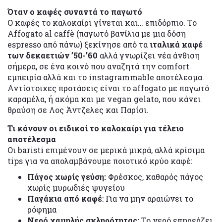
Όταν ο καφές συναντά το παγωτό
Ο καφές το καλοκαίρι γίνεται και… επιδόρπιο. Το
Affogato al caffè (παγωτό βανίλια με μια δόση
espresso από πάνω) ξεκίνησε από τα
ιταλικά καφέ
των δεκαετιών ’50-’60
αλλά γνωρίζει νέα άνθιση
σήμερα, σε ένα κοινό που αναζητά την comfort
εμπειρία αλλά και το instagrammable αποτέλεσμα.
Αντίστοιχες προτάσεις είναι το affogato με παγωτό
καραμέλα, ή ακόμα και με vegan gelato, που κάνει
θραύση σε Λος Άντζελες και Παρίσι.
Τι κάνουν οι ειδικοί το καλοκαίρι για τέλειο
αποτέλεσμα
Οι baristi επιμένουν σε μερικά μικρά, αλλά κρίσιμα
tips για να απολαμβάνουμε ποιοτικό κρύο καφέ:
Πάγος χωρίς γεύση:
Φρέσκος, καθαρός πάγος
χωρίς μυρωδιές ψυγείου
Παγάκια από καφέ
: Για να μην αραιώνει το
ρόφημα
Νερό χαμηλής σκληρότητας:
Το νερό επηρεάζει