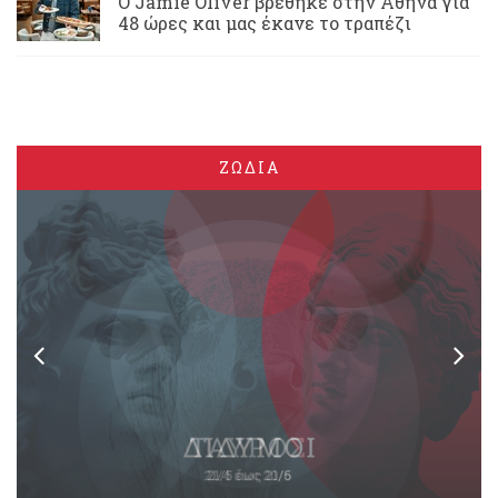
Ο Jamie Oliver βρέθηκε στην Αθήνα για
48 ώρες και μας έκανε το τραπέζι
ΖΩΔΙΑ