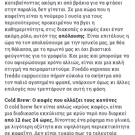
κατεβαίνοντας ακόμη κι από βράχια για να φτάσει
στην παραλία, δεν γίνεται. Σε μια χώρα που η
καφεΐνη είναι η νούμερο 1 ουσία για τους
περισσότερους προκειμένου να βγει η
καθημερινότητα, στις διακοπές ο καφές έχει έναν
ακόμη ρόλο, αυτόν της
απόλαυσης
. Είναι επιτέλους η
ώρα να τον απολαύσουμε με την ησυχία μας, με θέα
τη θάλασσα, με το πρωινό μας κι όχι βιαστικά
φεύγοντας για το γραφείο. Και μιας και μπορούμε να
του αφιερώσουμε χρόνο αλλιώς, είναι και μια καλή
στιγμή να πειραματιστούμε. Freddo espresso και
freddo cappuccino πήραν εύκολα τα σκήπτρα από
τον παλιό αγαπημένο φραπέ, υπάρχουν όμως κι άλλες
επιλογές που τρεντάρουν σε αυτή τη φάση.
Cold Brew: Ο καφές που αλλάζει τους κανόνες
Ο cold brew δεν είναι απλώς «κρύος καφές», είναι
μια διαδικασία εκχύλισης με κρύο νερό που διαρκεί
από 12 έως 24 ώρες,
δίνοντας ένα ρόφημα πιο γλυκό,
με λιγότερη οξύτητα και υψηλότερη περιεκτικότητα
σε καφεΐνη. Δεν είναι τυχαίο πως τα τελευταία