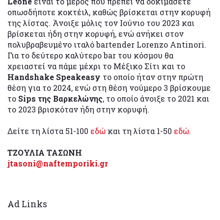
Leone
είναι το μέρος που πρέπει να δοκιμάσετε
οπωσδήποτε κοκτέιλ, καθώς βρίσκεται στην κορυφή
της λίστας. Άνοιξε μόλις τον Ιούνιο του 2023 και
βρίσκεται ήδη στην κορυφή, ενώ ανήκει στον
πολυβραβευμένο ιταλό bartender Lorenzo Antinori.
Για το δεύτερο καλύτερο bar του κόσμου θα
χρειαστεί να πάμε μέχρι το Μέξικο Σίτι και το
Handshake Speakeasy
το οποίο ήταν στην πρώτη
θέση για το 2024, ενώ στη θέση νούμερο 3 βρίσκουμε
το
Sips της Βαρκελώνης
, το οποίο άνοιξε το 2021 και
το 2023 βρισκόταν ήδη στην κορυφή.
Δείτε τη λίστα 51-100
εδώ
και τη λίστα 1-50
εδώ
.
ΤΖΟΥΛΙΑ ΤΑΣΩΝΗ
jtasoni@naftemporiki.gr
Ad Links