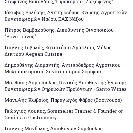
Στέφανος Βακόνδιος, Τυροκομείο "Ζωζεφίνος"
Ιάκωβος Βαλέρης, Αντιπρόεδρος Ένωσης Αγροτικών
Συνεταιρισμών Νάξου, ΕΑΣ Νάξου
Πέτρος Βαμβακούσης, Διευθυντής Οινοποιείου
"Βενετσάνος"
Γιάννης Γαβαλάς, Εστιατόριο Αρακλειά, Μέλος
Δικτύου Aegean Cuisine
Δημοσθένης Διαμαντής, Αντιπρόεδρος Αγροτικού
Μελισσοκομικού Συνεταιρισμού Σερίφου
Ματθαίος Δημόπουλος, Γενικός Διευθυντής Ένωσης
Συνεταιρισμών Θηραϊκών Προϊόντων - Santo Wines
Μανώλης Κωβαίος, Παραγωγός Φάβας (Σχοινούσα)
Γεώργιος Λούκας, Sommelier Trainer & Founder of
Genius in Gastronomy
Γιάννης Μανδάλας, Διευθύνων Σύμβουλος