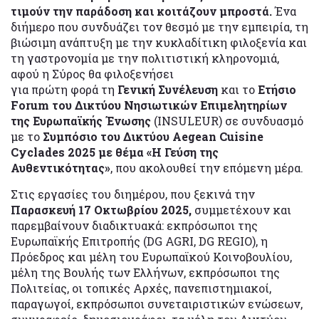
τιμούν την παράδοση και κοιτάζουν μπροστά.
Ένα
διήμερο που συνδυάζει τον θεσμό με την εμπειρία, τη
βιώσιμη ανάπτυξη με την κυκλαδίτικη φιλοξενία και
τη γαστρονομία με την πολιτιστική κληρονομιά,
αφού η Σύρος θα φιλοξενήσει
για πρώτη φορά τη
Γενική Συνέλευση
και το
Ετήσιο
Forum του Δικτύου Νησιωτικών Επιμελητηρίων
της Ευρωπαϊκής Ένωσης
(INSULEUR) σε συνδυασμό
με το
Συμπόσιο του Δικτύου Aegean Cuisine
Cyclades 2025 με θέμα «Η Γεύση της
Αυθεντικότητας»
, που ακολουθεί την επόμενη μέρα.
Στις εργασίες του διημέρου, που ξεκινά την
Παρασκευή 17 Οκτωβρίου 2025,
συμμετέχουν και
παρεμβαίνουν διαδικτυακά: εκπρόσωποι της
Ευρωπαϊκής Επιτροπής (DG AGRI, DG REGIO), η
Πρόεδρος και μέλη του Ευρωπαϊκού Κοινοβουλίου,
μέλη της Βουλής των Ελλήνων, εκπρόσωποι της
Πολιτείας, οι τοπικές Αρχές, πανεπιστημιακοί,
παραγωγοί, εκπρόσωποι συνεταιριστικών ενώσεων,