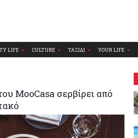
TY LIFE
CULTURE
ΤΑΞΙΔΙ
YOUR LIFE
του MooCasa σερβίρει από
στακό