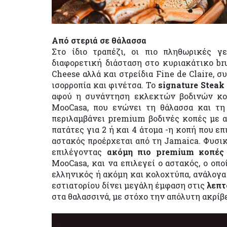
Από στεριά σε θάλασσα
Στο ίδιο τραπέζι, οι πιο πληθωρικές 
διαφορετική διάσταση στο κυριακάτικο brun
Cheese αλλά και στρείδια Fine de Claire, 
ισορροπία και φινέτσα. Το
signature Steak
αφού η συνάντηση εκλεκτών βοδινών κο
MooCasa, που ενώνει τη θάλασσα και τη
περιλαμβάνει premium βοδινές κοπές με α
πατάτες για 2 ή και 4 άτομα -η κοπή που επι
αστακός προέρχεται από τη Jamaica. Φυσικά
επιλέγοντας
ακόμη πιο premium κοπέ
MooCasa, και να επιλεγεί ο αστακός, ο οπο
ελληνικός ή ακόμη και κολοχτύπα, ανάλογα 
εστιατορίου δίνει μεγάλη έμφαση στις
λεπτ
στα θαλασσινά, με στόχο την απόλυτη ακρίβ