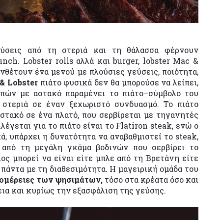
γεύσεις από τη στεριά και τη θάλασσα φέρνουν
ch. Lobster rolls αλλά και burger, lobster Mac &
συνθέτουν ένα μενού με πλούσιες γεύσεις, ποιότητα,
 & Lobster
πιάτο φυσικά δεν θα μπορούσε να λείπει,
πών με αστακό παραμένει το πιάτο–σύμβολο του
 στεριά σε έναν ξεχωριστό συνδυασμό. To πιάτο
στακό σε ένα πλατό, που σερβίρεται με τηγανητές
λέγεται για το πιάτο είναι το Flatiron steak, ενώ ο
, υπάρχει η δυνατότητα να αναβαθμιστεί το steak,
ς
από τη μεγάλη γκάμα βοδινών που σερβίρει το
ίος μπορεί να είναι είτε μπλε από τη Βρετάνη είτε
πάντα με τη διαθεσιμότητα. Η μαγειρική ομάδα του
ομέρειες των ψησιμάτων,
τόσο στα κρέατα όσο και
εια και κυρίως την εξασφάλιση της γεύσης.