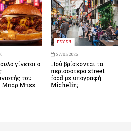
ΓΕΥΣΗ
26
27/01/2026
ουλο γίνεται ο
Πού βρίσκονται τα
ς
περισσότερα street
νιστής του
food με υπογραφή
α Μπαρ Μπεε
Michelin;