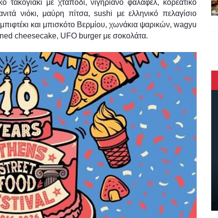
κό τακογιάκι με χταπόδι, νιγηριανό φαλάφελ, κορεάτικο
ανιτά νιόκι, μαύρη πίτσα, sushi με ελληνικό πελαγίσιο
 μπιφτέκι και μπισκότο Βερμίου, χωνάκια ψαρικών, wagyu
urned cheesecake, UFO burger με σοκολάτα.