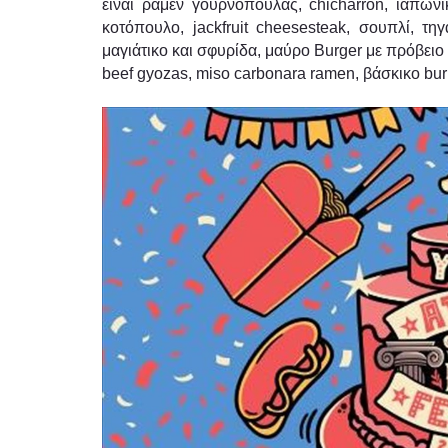
είναι ράμεν γουρνοπούλας, chicharron, ιαπωνι
κοτόπουλο, jackfruit cheesesteak, σουπλί, τηγ
μαγιάτικο και σφυρίδα, μαύρο Burger με πρόβειο
beef gyozas, miso carbonara ramen, βάσκικο b