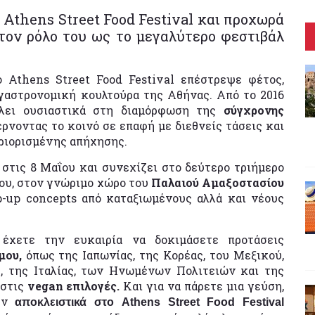
Athens Street Food Festival και προχωρά
 τον ρόλο του ως το μεγαλύτερο φεστιβάλ
ο Athens Street Food Festival επέστρεψε φέτος,
γαστρονομική κουλτούρα της Αθήνας. Από το 2016
άλει ουσιαστικά στη διαμόρφωση της
σύγχρονης
ρνοντας το κοινό σε επαφή με διεθνείς τάσεις και
εριορισμένης απήχησης.
στις 8 Μαΐου και συνεχίζει στο δεύτερο τριήμερο
αΐου, στον γνώριμο χώρο του
Παλαιού Αμαξοστασίου
up concepts από καταξιωμένους αλλά και νέους
έχετε την ευκαιρία να δοκιμάσετε προτάσεις
μου,
όπως της Ιαπωνίας, της Κορέας, του Μεξικού,
ς, της Ιταλίας, των Ηνωμένων Πολιτειών και της
 στις
vegan επιλογές.
Και για να πάρετε μια γεύση,
ουν
αποκλειστικά στο Athens Street Food Festival