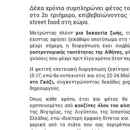
Δέκα χρόνια συμπληρώνει φέτος το 
στο 2ο τριήμερο, επιβεβαιώνοντας
street food στη χώρα.
Μετρώντας πλέον
μια δεκαετία ζωής,
τ
έχοντας αφήσει ξεκάθαρο αποτύπωμα στη 
μέχρι σήμερα, η διοργάνωση έχει συμβ
γαστρονομικής ταυτότητας της Αθήνας,
φέ
γεύσεις που μέχρι πριν λίγα χρόνια ήταν π
Η φετινή επετειακή διοργάνωση ξεκίνησε 
15-17, ενώ θα συνεχιστεί και στις 22-24 Μ
στο Γκάζι,
συγκεντρώνοντας δεκάδες pop-
δημιουργούς.
Όπως κάθε χρόνο, έτσι και φέτος θα 
εμπνευσμένες από
κουζίνες όλου του κόσ
της Νιγηρίας, της Αιγύπτου, της Ισπανία
Ελλάδας, ενώ ιδιαίτερη έμφαση δίνεται και
μερικά από τα πιάτα που σας περιμέν