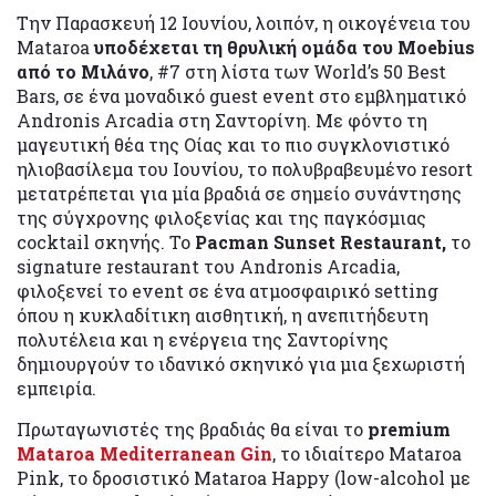
Την Παρασκευή 12 Ιουνίου, λοιπόν, η οικογένεια του
Mataroa
υποδέχεται τη θρυλική ομάδα του Moebius
από το Μιλάνο
, #7 στη λίστα των World’s 50 Best
Bars, σε ένα μοναδικό guest event στο εμβληματικό
Andronis Arcadia στη Σαντορίνη. Με φόντο τη
μαγευτική θέα της Οίας και το πιο συγκλονιστικό
ηλιοβασίλεμα του Ιουνίου, το πολυβραβευμένο resort
μετατρέπεται για μία βραδιά σε σημείο συνάντησης
της σύγχρονης φιλοξενίας και της παγκόσμιας
cocktail σκηνής. Το
Pacman Sunset Restaurant,
το
signature restaurant του Andronis Arcadia,
φιλοξενεί το event σε ένα ατμοσφαιρικό setting
όπου η κυκλαδίτικη αισθητική, η ανεπιτήδευτη
πολυτέλεια και η ενέργεια της Σαντορίνης
δημιουργούν το ιδανικό σκηνικό για μια ξεχωριστή
εμπειρία.
Πρωταγωνιστές της βραδιάς θα είναι το
premium
Mataroa Mediterranean Gin
, το ιδιαίτερο Mataroa
Pink, το δροσιστικό Mataroa Happy (low-alcohol με