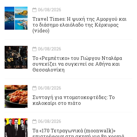
06/08/2026
Travel Times: H ψυχή της Αμοργού και
το διάσημο ελαιόλαδο της Κέρκυρας
(video)
06/08/2026
Το «Ρεμπέτικο» του Γιώργου Νταλάρα
συνεχίζει να συγκινεί σε Αθήνα και
Θεσσαλονίκη
06/08/2026
Συνταγή για ντοματοκεφτέδες: Το
καλοκαίρι στο πιάτο
06/08/2026
Τα «170 Τετραγωνικά (moonwalk)»
επιστρέφουν στη σκηνή για 8η χρονιά