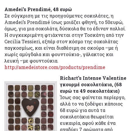
Amedei’s Prendimé, 48 ευρώ
Σε σύγκριση με τις προηγούμενες σοκολάτες, η
Amedei’s Prendimé ίσως μοιάζει φθηνή, το 50ευρώ,
όμως, για μια σοκολάτα, δύσκολα θα το έδιναν πολλοί.
Η συγκεκριμένη φτιάχνεται στην Τοσκάνη από την
Cecilia Tessieri, εξπέρ στον κόσμο της σοκολάτας
παγκοσμίως, και είναι διαθέσιμη σε σκούρα –με ή
χωρίς αμύγδαλα και φουντούκια-, γάλακτος και
λευκή –με φουντούκια.
http://amedeistore.com/products/prendime
Richart’s Intense Valentine
γκουρμέ σοκολατάκια, (68
ευρώ τα 49 σοκολατάκια)
Ίσως σας φαίνεται περίεργο,
αλλά το να ξοδέψει κάποιος
68 ευρώ για αυτά τα
σοκολατάκια θεωρείται
ευκαιρία, αφού κάθε ένα
αναδύει 7 αρώματα από