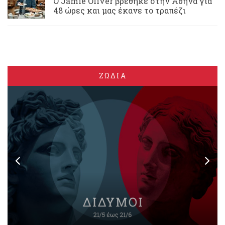
Ο Jamie Oliver βρέθηκε στην Αθήνα για
48 ώρες και μας έκανε το τραπέζι
ΖΩΔΙΑ