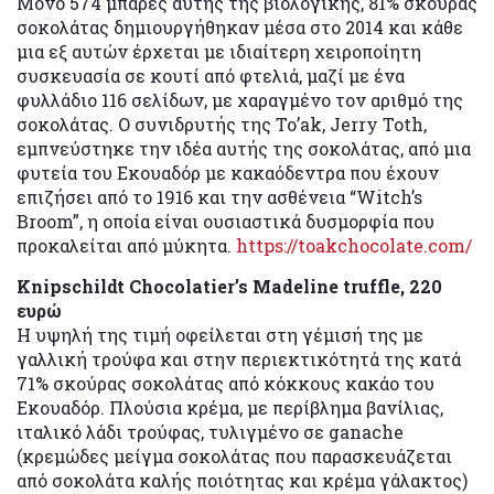
Μόνο 574 μπάρες αυτής της βιολογικής, 81% σκούρας
σοκολάτας δημιουργήθηκαν μέσα στο 2014 και κάθε
μια εξ αυτών έρχεται με ιδιαίτερη χειροποίητη
συσκευασία σε κουτί από φτελιά, μαζί με ένα
φυλλάδιο 116 σελίδων, με χαραγμένο τον αριθμό της
σοκολάτας. Ο συνιδρυτής της To’ak, Jerry Toth,
εμπνεύστηκε την ιδέα αυτής της σοκολάτας, από μια
φυτεία του Εκουαδόρ με κακαόδεντρα που έχουν
επιζήσει από το 1916 και την ασθένεια “Witch’s
Broom”, η οποία είναι ουσιαστικά δυσμορφία που
προκαλείται από μύκητα.
https://toakchocolate.com/
Knipschildt Chocolatier’s Madeline truffle, 220
ευρώ
Η υψηλή της τιμή οφείλεται στη γέμισή της με
γαλλική τρούφα και στην περιεκτικότητά της κατά
71% σκούρας σοκολάτας από κόκκους κακάο του
Εκουαδόρ. Πλούσια κρέμα, με περίβλημα βανίλιας,
ιταλικό λάδι τρούφας, τυλιγμένο σε ganache
(κρεμώδες μείγμα σοκολάτας που παρασκευάζεται
από σοκολάτα καλής ποιότητας και κρέμα γάλακτος)