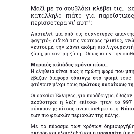
Μαζί με το σουβλάκι κλέβει τις… κ
κατάλληλο πιάτο για παρεΐστικε
περισσότερα γι’ αυτή;
Αποτελεί μια από τις συχνότερες απαντή
φαγητό», ειδικά στις νεότερες ηλικίες, ενώ
γευτούμε, την κάνει ακόμη πιο λιγουρευτή.
ζύμη, με χοντρή ζύμη… Όπως κι αν την επι
Μερικές χιλιάδες χρόνια πίσω…
Η αλήθεια είναι πως η πρώτη φορά που μπήκ
έβαζαν διάφορα
τόπινγκ στο ψωμί
τους ε
φτάνουν μέχρι τους
πρώτους κατοίκους τη
Οι αρχαίοι Έλληνες, για παράδειγμα, έβαζα
ακούστηκε η λέξη «πίτσα» ήταν το 997
σύγχρονης πίτσας αναπτύχθηκε στη
Νάπο
των πιο φτωχών περιοχών της πόλης.
Με το πέρασμα των χρόνων δημιουργήθη
σκόρδο και ελαιόλαδο) και η
μαργαρίτα
(με 