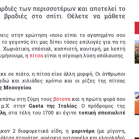
αρδιές των περισσοτέρων και αποτελεί το
ς βραδιές στο σπίτι. Θέλετε να μάθετε
σεις στην ερώτηση «ποιο είναι το αγαπημένο σου
 το γεγονός ότι μας δίνει τόσες επιλογές για να τη
 Χωριάτικη, σπέσιαλ, καπνιστή, καυτερή, με λεπτή
θυμήσουμε, η
πίτσα
είναι η σίγουρη λύση απόλαυσης.
ε σε πιάτο, η πίτσα είχε άλλη μορφή. Οι άνθρωποι
δώ και χιλιάδες χρόνια και οι ρίζες της πίτσας
ς Μεσογείου.
ν επάνω στη ζύμη τους
βότανα
και η πρώτη φορά που
 μ.Χ. στην
Gaeta της Ιταλίας
. Ο πρόδρομος της
λη
, στα τέλη του 1700 κι έγινε
τοπική σπεσιαλιτέ
καν 2 διαφορετικά είδη, η
μαρινάρα
(με ρίγανη,
σάλτσα ντομάτας, φρέσκια μοτσαρέλα και ελαιόλαδο),