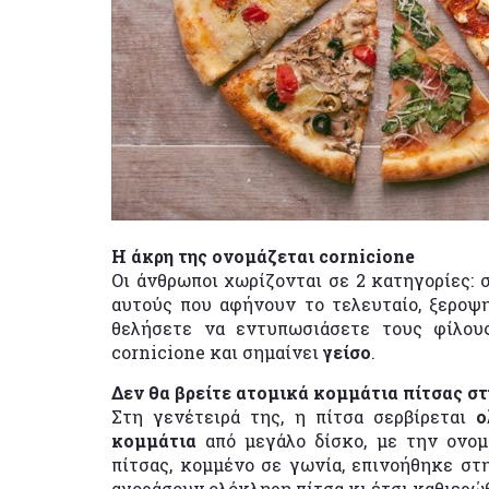
Η άκρη της ονομάζεται cornicione
Οι άνθρωποι χωρίζονται σε 2 κατηγορίες: 
αυτούς που αφήνουν το τελευταίο, ξεροψ
θελήσετε να εντυπωσιάσετε τους φίλους
cornicione και σημαίνει
γείσο
.
Δεν θα βρείτε ατομικά κομμάτια πίτσας στ
Στη γενέτειρά της, η πίτσα σερβίρεται
ο
κομμάτια
από μεγάλο δίσκο, με την ονομα
πίτσας, κομμένο σε γωνία, επινοήθηκε στ
αγοράσουν ολόκληρη πίτσα κι έτσι καθιερώ