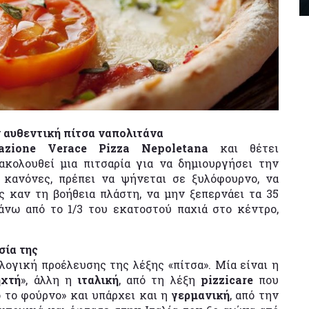
 αυθεντική πίτσα ναπολιτάνα
iazione Verace Pizza Nepoletana
και θέτει
κολουθεί μια πιτσαρία για να δημιουργήσει την
 κανόνες, πρέπει να ψήνεται σε ξυλόφουρνο, να
ς καν τη βοήθεια πλάστη, να μην ξεπερνάει τα 35
άνω από το 1/3 του εκατοστού παχιά στο κέντρο,
σία της
ογική προέλευσης της λέξης «πίτσα». Μία είναι η
ηχτή
», άλλη η
ιταλική
, από τη λέξη
pizzicare
που
 το φούρνο» και υπάρχει και η
γερμανική
, από την