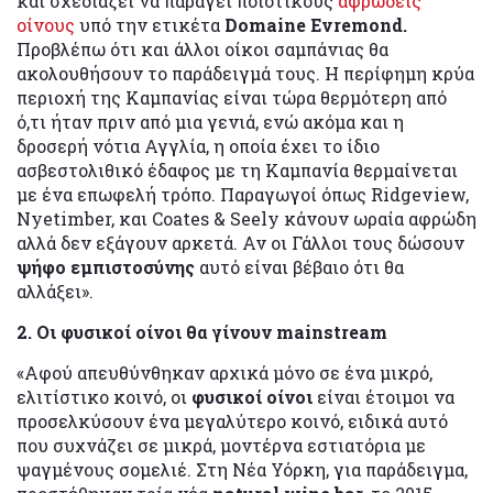
και σχεδιάζει να παράγει ποιοτικούς
αφρώδεις
οίνους
υπό την ετικέτα
Domaine Evremond.
Προβλέπω ότι και άλλοι οίκοι σαμπάνιας θα
ακολουθήσουν το παράδειγμά τους. Η περίφημη κρύα
περιοχή της Καμπανίας είναι τώρα θερμότερη από
ό,τι ήταν πριν από μια γενιά, ενώ ακόμα και η
δροσερή νότια Αγγλία, η οποία έχει το ίδιο
ασβεστολιθικό έδαφος με τη Καμπανία θερμαίνεται
με ένα επωφελή τρόπο. Παραγωγοί όπως Ridgeview,
Nyetimber, και Coates & Seely κάνουν ωραία αφρώδη
αλλά δεν εξάγουν αρκετά. Αν οι Γάλλοι τους δώσουν
ψήφο εμπιστοσύνης
αυτό είναι βέβαιο ότι θα
αλλάξει».
2. Οι φυσικοί οίνοι θα γίνουν mainstream
«Αφού απευθύνθηκαν αρχικά μόνο σε ένα μικρό,
ελιτίστικο κοινό, οι
φυσικοί οίνοι
είναι έτοιμοι να
προσελκύσουν ένα μεγαλύτερο κοινό, ειδικά αυτό
που συχνάζει σε μικρά, μοντέρνα εστιατόρια με
ψαγμένους σομελιέ. Στη Νέα Υόρκη, για παράδειγμα,