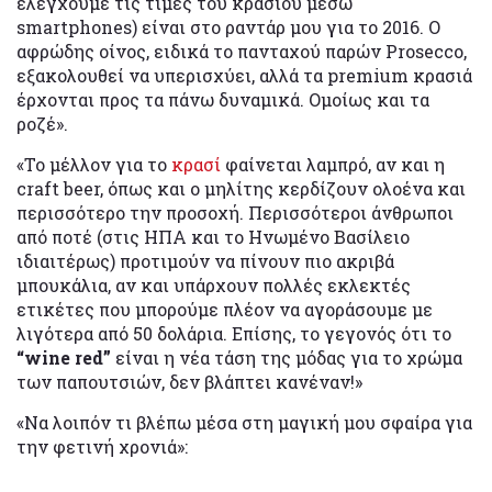
ελέγχουμε τις τιμές του κρασιού μέσω
smartphones) είναι στο ραντάρ μου για το 2016. Ο
αφρώδης οίνος, ειδικά το πανταχού παρών Prosecco,
εξακολουθεί να υπερισχύει, αλλά τα premium κρασιά
έρχονται προς τα πάνω δυναμικά. Ομοίως και τα
ροζέ».
«Το μέλλον για το
κρασί
φαίνεται λαμπρό, αν και η
craft beer, όπως και ο μηλίτης κερδίζουν ολοένα και
περισσότερο την προσοχή. Περισσότεροι άνθρωποι
από ποτέ (στις ΗΠΑ και το Ηνωμένο Βασίλειο
ιδιαιτέρως) προτιμούν να πίνουν πιο ακριβά
μπουκάλια, αν και υπάρχουν πολλές εκλεκτές
ετικέτες που μπορούμε πλέον να αγοράσουμε με
λιγότερα από 50 δολάρια. Επίσης, το γεγονός ότι τo
“wine red”
είναι η νέα τάση της μόδας για το χρώμα
των παπουτσιών, δεν βλάπτει κανέναν!»
«Να λοιπόν τι βλέπω μέσα στη μαγική μου σφαίρα για
την φετινή χρονιά»: