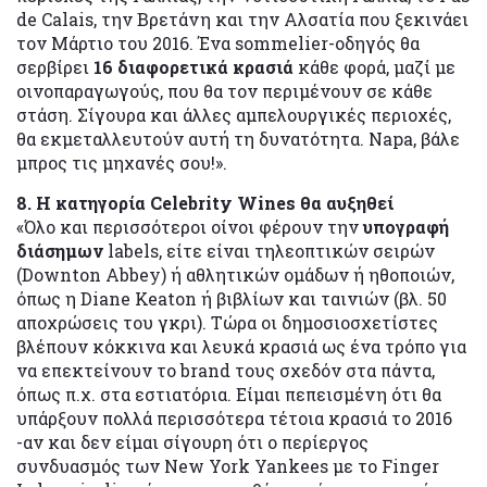
de Calais, την Βρετάνη και την Αλσατία που ξεκινάει
τον Μάρτιο του 2016. Ένα sommelier-οδηγός θα
σερβίρει
16 διαφορετικά κρασιά
κάθε φορά, μαζί με
οινοπαραγωγούς, που θα τον περιμένουν σε κάθε
στάση. Σίγουρα και άλλες αμπελουργικές περιοχές,
θα εκμεταλλευτούν αυτή τη δυνατότητα. Νapa, βάλε
μπρος τις μηχανές σου!».
8. Η κατηγορία Celebrity Wines θα αυξηθεί
«Όλο και περισσότεροι οίνοι φέρουν την
υπογραφή
διάσημων
labels, είτε είναι τηλεοπτικών σειρών
(Downton Abbey) ή αθλητικών ομάδων ή ηθοποιών,
όπως η Diane Keaton ή βιβλίων και ταινιών (βλ. 50
αποχρώσεις του γκρι). Τώρα οι δημοσιοσχετίστες
βλέπουν κόκκινα και λευκά κρασιά ως ένα τρόπο για
να επεκτείνουν το brand τους σχεδόν στα πάντα,
όπως π.χ. στα εστιατόρια. Είμαι πεπεισμένη ότι θα
υπάρξουν πολλά περισσότερα τέτοια κρασιά το 2016
-αν και δεν είμαι σίγουρη ότι ο περίεργος
συνδυασμός των New York Yankees με το Finger