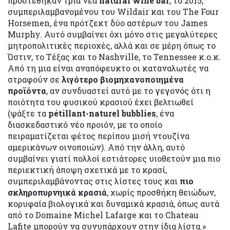
προστέθηκαν τρία νέα
natural wine bar
, το 2015,
συμπεριλαμβανομένου του Wildair και του The Four
Horsemen, ένα πρότζεκτ δύο αστέρων του James
Murphy. Αυτό συμβαίνει όχι μόνο στις μεγαλύτερες
μητροπολιτικές περιοχές, αλλά και σε μέρη όπως το
Ώστιν, το Τέξας και το Nashville, το Tennessee κ.ο.κ.
Από τη μια είναι αναπόφευκτο οι καταναλωτές να
στραφούν σε
λιγότερο βιομηχανοποιημένα
προϊόντα
, αν συνδυαστεί αυτό με το γεγονός ότι η
ποιότητα του φυσικού κρασιού έχει βελτιωθεί
(ψάξτε τα
pétillant-naturel bubblies
, ένα
διασκεδαστικό νέο προιόν, με το οποίο
πειραματίζεται φέτος περίπου μισή ντουζίνα
αμερικάνων οινοποιών). Από την άλλη, αυτό
συμβαίνει γιατί πολλοί εστιάτορες υιοθετούν μια πιο
περιεκτική άποψη σχετικά με το κρασί,
συμπεριλαμβάνοντας στις λίστες τους και
πιο
σκληροπυρνηικά κρασιά
, χωρίς προσθήκη θειώδων,
κορυφαία βιολογικά και δυναμικά κρασιά, όπως αυτά
από το Domaine Michel Lafarge και το Chateau
Lafite μπορούν να συνυπάρχουν στην ίδια λίστα.»