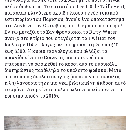
πλέον διαθέσιμη. Το εστιατόριο Les 110 de Taillevent,
μια χαλαρή, λιγότερο ακριβή έκδοση ενός τυπικού
εστιατορίου του Παρισιού, άνοιξε ένα υποκατάστημα
στο Λονδίνο τον Οκτώβριο, με 110 κρασιά σε ποτήρι!
Εν τω μεταξύ, στο Σαν Φρανσίσκο, το Dirty Water
άνοιξε στο κτίριο που στεγάζεται το Twitter τον
Ιούλιο με 114 επιλογές σε ποτήρι και τιμές από $10
έως $300. Η κύρια τεχνολογία που αλλάζει το
παιχνίδι είναι το
Coravin
, μια συσκευή που
επιτρέπει να αφαιρεθεί το κρασί από το μπουκάλι,
διατηρώντας παράλληλα το υπόλοιπο
φρέσκο.
Μετά
από κάποιες δυσλειτουργίες (σπασμένα μπουκάλια,
κ.λπ) λανσαρίστηκε μία νέα, βελτιωμένη έκδοση αυτό
το χρόνο. Αναμείνετε πολλά άλλα να αρχίσουν να το
χρησιμοποιούν το 2016».