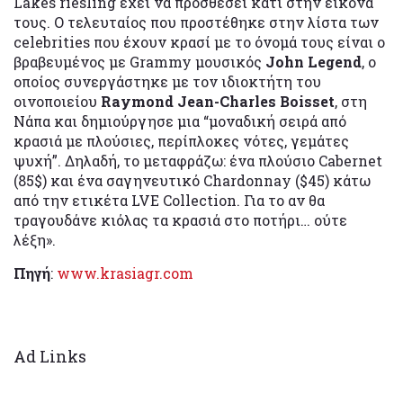
Lakes riesling έχει να προσθέσει κάτι στην εικόνα
τους. Ο τελευταίος που προστέθηκε στην λίστα των
celebrities που έχουν κρασί με το όνομά τους είναι ο
βραβευμένος με Grammy μουσικός
John Legend
, ο
οποίος συνεργάστηκε με τον ιδιοκτήτη του
οινοποιείου
Raymond Jean-Charles Boisset
, στη
Νάπα και δημιούργησε μια “μοναδική σειρά από
κρασιά με πλούσιες, περίπλοκες νότες, γεμάτες
ψυχή”. Δηλαδή, το μεταφράζω: ένα πλούσιο Cabernet
(85$) και ένα σαγηνευτικό Chardonnay ($45) κάτω
από την ετικέτα LVE Collection. Για το αν θα
τραγουδάνε κιόλας τα κρασιά στο ποτήρι… ούτε
λέξη».
Πηγή
:
www.krasiagr.com
Ad Links