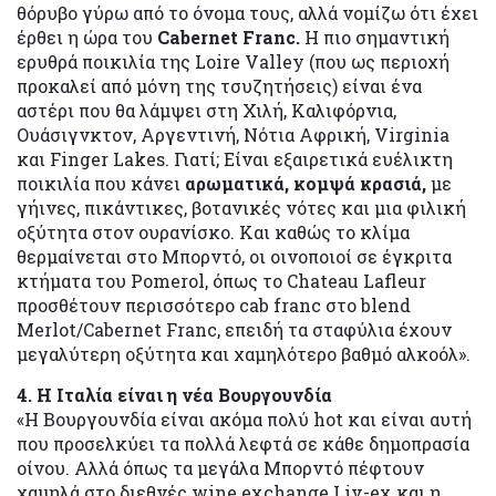
θόρυβο γύρω από το όνομα τους, αλλά νομίζω ότι έχει
έρθει η ώρα του
Cabernet Franc.
H πιο σημαντική
ερυθρά ποικιλία της Loire Valley (που ως περιοχή
προκαλεί από μόνη της τσυζητήσεις) είναι ένα
αστέρι που θα λάμψει στη Χιλή, Καλιφόρνια,
Ουάσιγνκτον, Αργεντινή, Νότια Αφρική, Virginia
και Finger Lakes. Γιατί; Είναι εξαιρετικά ευέλικτη
ποικιλία που κάνει
αρωματικά, κομψά κρασιά,
με
γήινες, πικάντικες, βοτανικές νότες και μια φιλική
οξύτητα στον ουρανίσκο. Και καθώς το κλίμα
θερμαίνεται στο Μπορντό, οι οινοποιοί σε έγκριτα
κτήματα του Pomerol, όπως το Chateau Lafleur
προσθέτουν περισσότερο cab franc στο blend
Merlot/Cabernet Franc, επειδή τα σταφύλια έχουν
μεγαλύτερη οξύτητα και χαμηλότερο βαθμό αλκοόλ».
4. Η Ιταλία είναι η νέα Βουργουνδία
«Η Βουργουνδία είναι ακόμα πολύ hot και είναι αυτή
που προσελκύει τα πολλά λεφτά σε κάθε δημοπρασία
οίνου. Αλλά όπως τα μεγάλα Μπορντό πέφτουν
χαμηλά στο διεθνές wine exchange Liv-ex και η