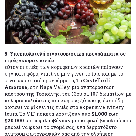
5. Υπερπολυτελή οινοτουριστικά προγράμματα σε
τιμές
«
κοψοχρονιά
»
«Όταν οι τιμές των κορυφαίων κρασιών παίρνουν
την κατηφόρα, γιατί να μην γίνει το ίδιο και με τα
οινοτουριστικά προγράμματα; Το
Castello di
Amorosa,
στη Napa Valley, μια αναπαράσταση
κάστρου της Τοσκάνης, του 13ου αι. 107 δωματίων, με
κελάρια παλαίωσης και χώρους ζύμωσης έχει ήδη
αρχίσει να ρίχνει τις τιμές στα expensive winery
tours. Τα VIP πακέτα κοστίζουν από
$1.000 έως
$20.000
και περιλαμβάνουν μια κεφαλή βαρελιού που
μπορεί να φέρει το όνομά σας, ένα δερματόδετο
άλμπουμ φωτογραφιών σας από την ολοήμερη