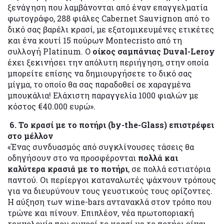
ξενάγηση που λαμβάνονται από έναν επαγγελματία
φωτογράφο, 288 φιάλες Cabernet Sauvignon από το
δικό σας βαρέλι κρασί, με εξατομικευμένες ετικέτες
και ένα κουτί 15 πούρων Montecristo από τη
συλλογή Platinum. Ο
οίκος σαμπάνιας Duval-Leroy
έχει ξεκινήσει την απόλυτη περιήγηση, στην οποία
μπορείτε επίσης να δημιουργήσετε το δικό σας
μίγμα, το οποίο θα σας παραδοθεί σε χαραγμένα
μπουκάλια! Ελάχιστη παραγγελία 1000 φιαλών με
κόστος €40.000 ευρώ».
6. Το κρασί με το ποτήρι (by-the-Glass) επιστρέφει
στο μέλλον
«Ένας συνδυασμός από συγκλίνουσες τάσεις θα
οδηγήσουν στο να προσφέρονται
πολλά και
καλύτερα κρασιά με το ποτήρι
, σε πολλά εστιατόρια
παντού. Οι περίεργοι καταναλωτές ψάχνουν τρόπους
για να διευρύνουν τους γευστικούς τους ορίζοντες.
Η αύξηση των wine-bars αντανακλά στον τρόπο που
τρώνε και πίνουν. Επιπλέον, νέα πρωτοποριακή
τεχνολογία που ευνοεί το κρασί με το ποτήρι είναι