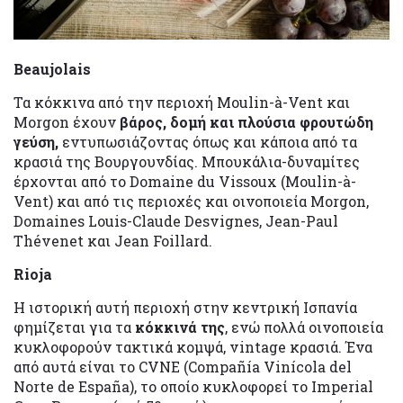
Beaujolais
Τα κόκκινα από την περιοχή Moulin-à-Vent και
Morgon έχουν
βάρος, δομή και πλούσια φρουτώδη
γεύση,
εντυπωσιάζοντας όπως και κάποια από τα
κρασιά της Βουργουνδίας. Μπουκάλια-δυναμίτες
έρχονται από το Domaine du Vissoux (Moulin-à-
Vent) και από τις περιοχές και οινοποιεία Morgon,
Domaines Louis-Claude Desvignes, Jean-Paul
Thévenet και Jean Foillard.
Rioja
Η ιστορική αυτή περιοχή στην κεντρική Ισπανία
φημίζεται για τα
κόκκινά της
, ενώ πολλά οινοποιεία
κυκλοφορούν τακτικά κομψά, vintage κρασιά. Ένα
από αυτά είναι το CVNE (Compañía Vinícola del
Norte de España), το οποίο κυκλοφορεί το Imperial