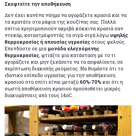
Σκεφτείτε την αποθήκευση
Δεν έχει κανένα νόημα να αγοράζετε κρασιά και να
τα κρατάτε στα ράφια της κουζίνας σας. Πολλά
σπίτια χρησιμοποιούν ακριβά κόκκινα κρασιά σαν
ντεκόρ, καταστρέφοντάς τα σιγά-σιγά λόγω
υψηλής
θερμοκρασίας ή απουσίας υγρασίας
στους φελούς.
Επενδύστε σε μια
μονάδα ελεγχόμενης
θερμοκρασίας
, φτιάξτε μια κατάσταση με το τι
αγοράζετε και μην ξεχάσετε να τα ασφαλίσετε, σε
περίπτωση διακοπής ρεύματος. Να θυμάστε ότι το
ιδανικό επίπεδο υγρασίας για την αποθήκευση
κρασιού στο σπίτι είναι μεταξύ
60%-70%
και ότι η
σωστή αποθήκευση κρασιού προϋποθέτει μικρές
διακυμάνσεις από τους 14οC.