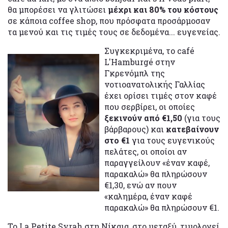
θα μπορέσει να γλιτώσει
μέχρι και 80% του κόστους
σε κάποια coffee shop, που πρόσφατα προσάρμοσαν
τα μενού και τις τιμές τους σε δεδομένα... ευγενείας.
Συγκεκριμένα, το café
L'Hamburgé στην
Γκρενόμπλ της
νοτιοανατολικής Γαλλίας
έχει ορίσει τιμές στον καφέ
που σερβίρει, οι οποίες
ξεκινούν από €1,50
(για τους
βάρβαρους) και
κατεβαίνουν
στο €1
για τους ευγενικούς
πελάτες, οι οποίοι αν
παραγγείλουν «έναν καφέ,
παρακαλώ» θα πληρώσουν
€1,30, ενώ αν πουν
«καλημέρα, έναν καφέ
παρακαλώ» θα πληρώσουν €1.
Το La Petite Syrah στη Νίκαια, στο μεταξύ, τιμολογεί