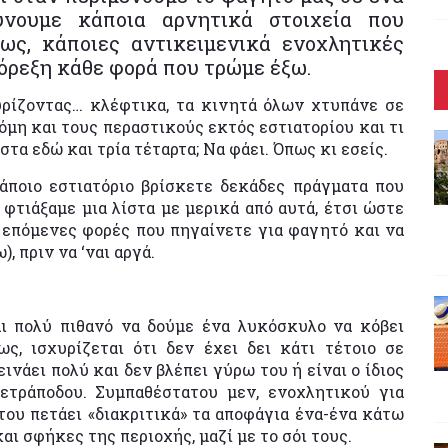
ύνουμε κάποια αρνητικά στοιχεία που
ως, κάποιες αντικειμενικά ενοχλητικές
όρεξη κάθε φορά που τρώμε έξω.
υρίζοντας… κλέφτικα, τα κινητά όλων χτυπάνε σε
μη και τους περαστικούς εκτός εστιατορίου και τι
στα εδώ και τρία τέταρτα; Να φάει. Όπως κι εσείς.
ποιο εστιατόριο βρίσκετε δεκάδες πράγματα που
φτιάξαμε μια λίστα με μερικά από αυτά, έτσι ώστε
 επόμενες φορές που πηγαίνετε για φαγητό και να
, πριν να ‘ναι αργά.
αι πολύ πιθανό να δούμε ένα λυκόσκυλο να κόβει
ως, ισχυρίζεται ότι δεν έχει δει κάτι τέτοιο σε
ινάει πολύ και δεν βλέπει γύρω του ή είναι ο ίδιος
ετράποδου. Συμπαθέστατου μεν, ενοχλητικού για
του πετάει «διακριτικά» τα αποφάγια ένα-ένα κάτω
αι σφήκες της περιοχής, μαζί με το σόι τους.