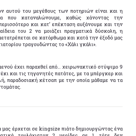
ον αυτού του μεγέθους των ποτηριών είναι και η
τα που καταναλώνουμε, καθώς χάνοντας την
περισσότερο και κατ’ επέκταση αυξάνουμε και την
ίδεια του 2 να μοιάζει πραγματικά δύσκολη, η
ετατρέπεται σε κατόρθωμα και κατά την έξοδό μας
ιατορίου τραγουδώντας το «Χάλι γκάλι».
 μενού έχει παραχθεί από… χειρωνακτικό στύψιμο 9
κι και τις τηγανητές πατάτες, με τα μπέργκερ και
λή, παραδοσιακή κέτσαπ με την οποία μάθαμε να τα
ντομάτας.
 μας έρχεται σε kingsize πιάτο δημιουργώντας ένα
στικά τουλάχιστον 2 μερίδες σε 1, τότε δεν