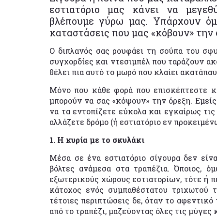
εστιατόριο μας κάνει να μεγεθ
βλέπουμε γύρω μας. Υπάρχουν όμ
καταστάσεις που μας «κόβουν» την 
Ο διπλανός σας ρουφάει τη σούπα του σφ
συγχορδίες και ντεσιμπέλ που ταράζουν ακό
θέλει πια αυτό το μωρό που κλαίει ακατάπαυ
Μόνο που κάθε φορά που επισκέπτεστε κά
μπορούν να σας «κόψουν» την όρεξη. Εμείς 
να τα εντοπίζετε εύκολα και εγκαίρως τις
αλλάζετε δρόμο (ή εστιατόριο εν προκειμένω)
1. Η κυρία με το σκυλάκι
Μέσα σε ένα εστιατόριο σίγουρα δεν είν
βόλτες ανάμεσα στα τραπέζια. Όποιος, όμ
εξωτερικούς χώρους εστιατορίων, τότε ή πε
κάτοχος ενός συμπαθέστατου τριχωτού τ
τέτοιες περιπτώσεις δε, όταν το αφεντικό 
από το τραπέζι, μαζεύοντας όλες τις μύγες κ