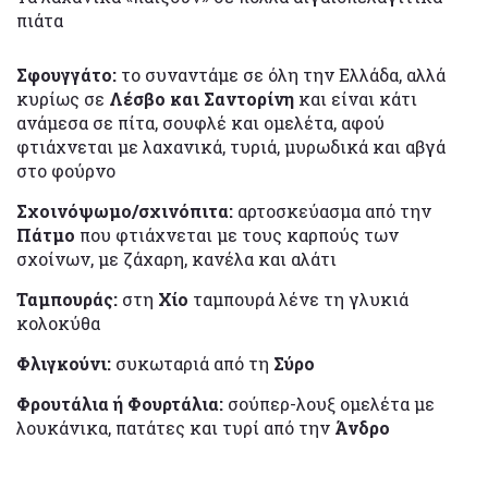
πιάτα
Σφουγγάτο:
το συναντάμε σε όλη την Ελλάδα, αλλά
κυρίως σε
Λέσβο και Σαντορίνη
και είναι κάτι
ανάμεσα σε πίτα, σουφλέ και ομελέτα, αφού
φτιάχνεται με λαχανικά, τυριά, μυρωδικά και αβγά
στο φούρνο
Σχοινόψωμο/σχινόπιτα:
αρτοσκεύασμα από την
Πάτμο
που φτιάχνεται με τους καρπούς των
σχοίνων, με ζάχαρη, κανέλα και αλάτι
Ταμπουράς:
στη
Χίο
ταμπουρά λένε τη γλυκιά
κολοκύθα
Φλιγκούνι:
συκωταριά από τη
Σύρο
Φρουτάλια ή Φουρτάλια:
σούπερ-λουξ ομελέτα με
λουκάνικα, πατάτες και τυρί από την
Άνδρο