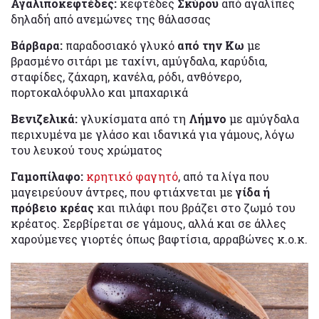
Αγαλιποκεφτέδες:
κεφτέδες
Σκύρου
από αγαλίπες
δηλαδή από ανεμώνες της θάλασσας
Βάρβαρα:
παραδοσιακό γλυκό
από την Κω
με
βρασμένο σιτάρι με ταχίνι, αμύγδαλα, καρύδια,
σταφίδες, ζάχαρη, κανέλα, ρόδι, ανθόνερο,
πορτοκαλόφυλλο και μπαχαρικά
Βενιζελικά:
γλυκίσματα από τη
Λήμνο
με αμύγδαλα
περιχυμένα με γλάσο και ιδανικά για γάμους, λόγω
του λευκού τους χρώματος
Γαμοπίλαφο:
κρητικό φαγητό
, από τα λίγα που
μαγειρεύουν άντρες, που φτιάχνεται με
γίδα ή
πρόβειο κρέας
και πιλάφι που βράζει στο ζωμό του
κρέατος. Σερβίρεται σε γάμους, αλλά και σε άλλες
χαρούμενες γιορτές όπως βαφτίσια, αρραβώνες κ.ο.κ.