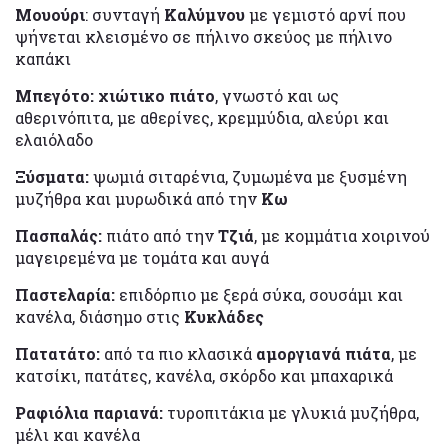
Mουούρι
: συνταγή
Καλύμνου
με γεμιστό αρνί που
ψήνεται κλεισμένο σε πήλινο σκεύος με πήλινο
καπάκι
Μπεγότο: χιώτικο πιάτο
, γνωστό και ως
αθερινόπιτα, με αθερίνες, κρεμμύδια, αλεύρι και
ελαιόλαδο
Ξύσματα:
ψωμιά σιταρένια, ζυμωμένα με ξυσμένη
μυζήθρα και μυρωδικά από την
Κω
Πασπαλάς:
πιάτο από την
Τζιά
, με κομμάτια χοιρινού
μαγειρεμένα με τομάτα και αυγά
Παστελαρία:
επιδόρπιο με ξερά σύκα, σουσάμι και
κανέλα, διάσημο στις
Κυκλάδες
Πατατάτο:
από τα πιο κλασικά
αμοργιανά πιάτα
, με
κατσίκι, πατάτες, κανέλα, σκόρδο και μπαχαρικά
Ραφιόλια παριανά:
τυροπιτάκια με γλυκιά μυζήθρα,
μέλι και κανέλα