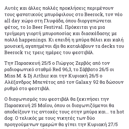
Αυτές και άλλες πολλές προκλήσεις περιμένουν
τους φανατικούς μπυρόφιλους στο Beerock, τον νέο
all day χώρο στη Γλυφάδα, όπου διοργανώνεται
φέτος, το 1ο Beer Festival. Πρόκειται για μια
τριήμερη γιορτή μπυροποσίας και διασκέδασης με
πολλά happenings. Κι επειδή η μπύρα θέλει και καλή
μουσική, αγαπημένοι djs θα καταλάβουν τα decks του
Beerock τις τρεις ημέρες του φεστιβάλ.
Την Παρασκευή 25/5 ο Γιώργος Ζερβός από τον
ραδιοφωνικό σταθμό Red 96,3, τo Σάββατο 26/5 οι
Miss M. & Dj Arthur και την Κυριακή 26/5 ο
Αλέξανδρος Μπενέτος από τον Galaxy 92 θα δώσουν
ρυθμό στο φεστιβάλ.
Ο διαγωνισμός του φεστιβάλ θα ξεκινήσει την
Παρασκευή 25 Μαΐου, όπου οι διαγωνιζόμενοι θα
αποδείξουν τις αντοχές τους στην μπύρα και… τα hot
dog. O τελικός με τους νικητές των δύο
προηγούμενων ημερών θα γίνει την Κυριακή 27/5