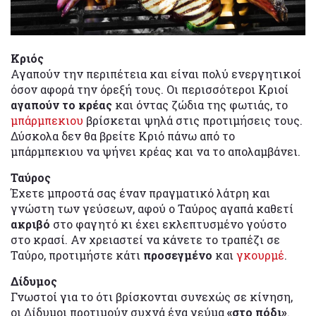
Κριός
Αγαπούν την περιπέτεια και είναι πολύ ενεργητικοί
όσον αφορά την όρεξή τους. Οι περισσότεροι Κριοί
αγαπούν το κρέας
και όντας ζώδια της φωτιάς, το
μπάρμπεκιου
βρίσκεται ψηλά στις προτιμήσεις τους.
Δύσκολα δεν θα βρείτε Κριό πάνω από το
μπάρμπεκιου να ψήνει κρέας και να το απολαμβάνει.
Ταύρος
Έχετε μπροστά σας έναν πραγματικό λάτρη και
γνώστη των γεύσεων, αφού ο Ταύρος αγαπά καθετί
ακριβό
στο φαγητό κι έχει εκλεπτυσμένο γούστο
στο κρασί. Αν χρειαστεί να κάνετε το τραπέζι σε
Ταύρο, προτιμήστε κάτι
προσεγμένο
και
γκουρμέ
.
Δίδυμος
Γνωστοί για το ότι βρίσκονται συνεχώς σε κίνηση,
οι Δίδυμοι προτιμούν συχνά ένα γεύμα
«στο πόδι»
.