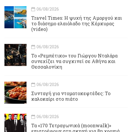
06/08/2026
Travel Times: H ψυχή της Αμοργού και
το διάσημο ελαιόλαδο της Κέρκυρας
(video)
06/08/2026
Το «Ρεμπέτικο» του Γιώργου Νταλάρα
συνεχίζει να συγκινεί σε Αθήνα και
Θεσσαλονίκη
06/08/2026
Συνταγή για ντοματοκεφτέδες: Το
καλοκαίρι στο πιάτο
06/08/2026
Τα «170 Τετραγωνικά (moonwalk)»
επιστρέφουν στη σκηνή για 8η χρονιά