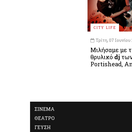
CITY LIFE
Τρίτη, 07 Ιουνίου 
Μιλήσαμε με 
θρυλικό
dj
τω
Portishead, A
ΣΙΝΕΜΑ
ΘΕΑΤΡΟ
ΓΕΥΣΗ