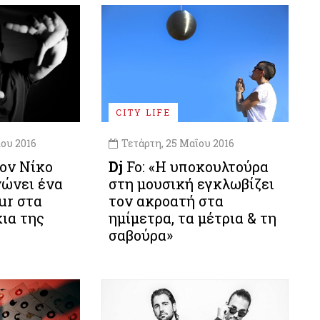
CITY LIFE
ου 2016
Τετάρτη, 25 Μαΐου 2016
ον Νίκο
Dj
Fo: «Η υποκουλτούρα
νώνει ένα
στη μουσική εγκλωβίζει
ur στα
τον ακροατή στα
ια της
ημίμετρα, τα μέτρια & τη
σαβούρα»