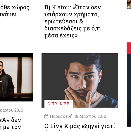
Κάθε χώρος
Dj
K.atou: «Όταν δεν
υνάμει
υπάρχουν χρήματα,
ερωτεύεσαι &
διασκεδάζεις με ό,τι
μέσα έχεις»
CITY LIFE
υαρίου 2016
Παρασκευή, 18 Μαρτίου 2016
«Αν δεν
Ο Liva K μάς εξηγεί γιατί
 με τον