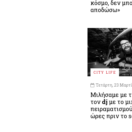
κόσμο, δεν μπ
αποδώσω»
CITY LIFE
Τετάρτη, 23 Μαρτί
Μιλήσαμε με τ
τον
dj
με το μι
πειραματισμού
ώρες πριν το s