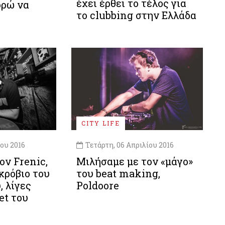
έχει έρθει το τέλος για
ορώ να
το clubbing στην Ελλάδα
CITY LIFE
ου 2016
Τετάρτη, 06 Απριλίου 2016
ον Frenic,
Μιλήσαμε με τον «μάγο»
κρόβιο του
του beat making,
, λίγες
Poldoore
et του