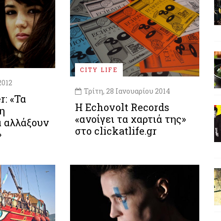
CITY LIFE
2012
Τρίτη, 28 Ιανουαρίου 2014
: «Τα
H Echovolt Records
η
«ανοίγει τα χαρτιά της»
α αλλάξουν
στο clickatlife.gr
»