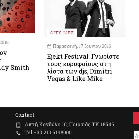
CITY LIFE
2016
Παρασκευή, 17 Ιουνίου 2016
τον
Ejekt Festival: Γνωρίστε
ν
τους κορυφαίους στη
ndy Smith
λίστα των djs, Dimitri
Vegas & Like Mike
Contact
Ακτή Κονδύλη 10, Πειραιάς ΤΚ 18545
Tel +30 210 5198000