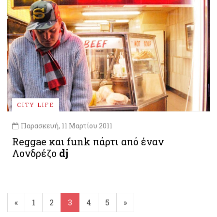
CITY LIFE
Παρασκευή, 11 Μαρτίου 2011
Reggae και funk πάρτι από έναν
Λονδρέζο
dj
«
1
2
3
4
5
»