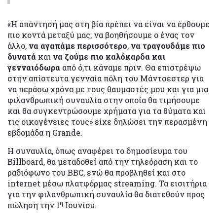
«Η απάντησή μας στη βία πρέπει να είναι να έρθουμε
πιο κοντά μεταξύ μας, να βοηθήσουμε ο ένας τον
άλλο,
να αγαπάμε περισσότερο
,
να τραγουδάμε πιο
δυνατά
και
να ζούμε πιο καλόκαρδα και
γενναιόδωρα
από ό,τι κάναμε πριν. Θα επιστρέψω
στην απίστευτα γενναία πόλη του Μάντσεστερ για
να περάσω χρόνο με τους θαυμαστές μου και για μια
φιλανθρωπική συναυλία στην οποία θα τιμήσουμε
και θα συγκεντρώσουμε χρήματα για τα θύματα και
τις οικογένειες τους» είχε δηλώσει την περασμένη
εβδομάδα η Grande.
Η συναυλία, όπως αναφέρει το δημοσίευμα του
Billboard, θα μεταδοθεί από την τηλεόραση και το
ραδιόφωνο του BBC, ενώ θα προβληθεί και στο
internet μέσω πλατφόρμας streaming. Τα εισιτήρια
για την φιλανθρωπική συναυλία θα διατεθούν προς
η
πώληση την 1
Ιουνίου.