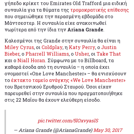
γήπεδο κρίκετ του Emirates Old Trafford μια ειδική
συναυλία για τα θύματα της
τρομοκρατικής επίθεσης
που σημειώθηκε την περασμένη εβδομάδα στο
Μάντσεστερ. Η συναυλία είχε ανακοινωθεί
νωρίτερα από την ίδια την
Ariana Grande
.
Καλεσμένοι της Grande στην συναυλία θα είναι η
Miley Cyrus
, οι
Coldplay
, η
Katy Perry
, ο
Justin
Bieber
, ο
Pharrell Williams
, ο
Usher
, οι
Take That
και ο
Niall Horan
. Σύμφωνα με το Billboard, τα
καθαρά έσοδα από τη συναυλία – η οποία έχει
ονομαστεί «One Love Manchester» – θα ενισχύσουν
το
έκτακτο ταμείο ανάγκης «We Love Manchester»
του Βρετανικού Ερυθρού Σταυρού. Όσοι είχαν
παρευρεθεί στην συναυλία που πραγματοποιήθηκε
στις 22 Μαΐου θα έχουν ελεύθερη είσοδο.
pic.twitter.com/5lOxvyaslS
— Ariana Grande (@ArianaGrande)
May 30, 2017