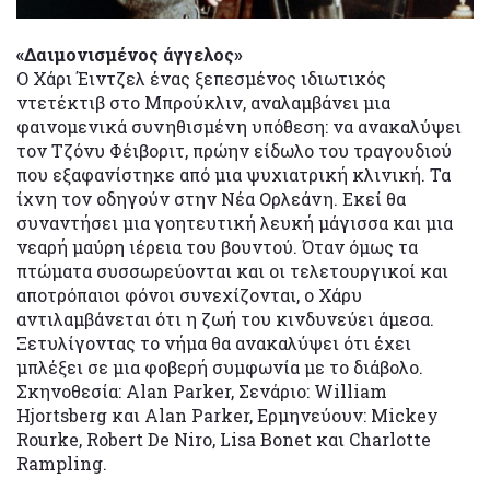
«Δαιμονισμένος άγγελος»
Ο Χάρι Έιντζελ ένας ξεπεσμένος ιδιωτικός
ντετέκτιβ στο Μπρούκλιν, αναλαμβάνει μια
φαινομενικά συνηθισμένη υπόθεση: να ανακαλύψει
τον Τζόνυ Φέιβοριτ, πρώην είδωλο του τραγουδιού
που εξαφανίστηκε από μια ψυχιατρική κλινική. Τα
ίχνη τον οδηγούν στην Νέα Ορλεάνη. Εκεί θα
συναντήσει μια γοητευτική λευκή μάγισσα και μια
νεαρή μαύρη ιέρεια του βουντού. Όταν όμως τα
πτώματα συσσωρεύονται και οι τελετουργικοί και
αποτρόπαιοι φόνοι συνεχίζονται, ο Χάρυ
αντιλαμβάνεται ότι η ζωή του κινδυνεύει άμεσα.
Ξετυλίγοντας το νήμα θα ανακαλύψει ότι έχει
μπλέξει σε μια φοβερή συμφωνία με το διάβολο.
Σκηνοθεσία: Alan Parker, Σενάριο: William
Hjortsberg και Alan Parker, Ερμηνεύουν: Mickey
Rourke, Robert De Niro, Lisa Bonet και Charlotte
Rampling.