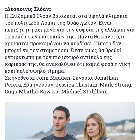
«Δεσποινίς Σλόαν»
Η Ελίζαμπεθ Σλόαν βρίσκεται στα υψηλά κλιμάκια
του πολιτικού Λόμπι της Ουάσιγκτον. Είναι
περιζήτητη όχι μόνο για την ευφυΐα της αλλά και για
το ρεκόρ των επιτυχιών της. Πάντα θα κάνει ό,τι
χρειαστεί προκειμένου να κερδίσει. Τίποτα δεν
μπορεί να την σταματήσει. Όταν όμως θα βρεθεί
αντιμέτωπη με τον πιο ισχυρό αντίπαλο της
καριέρας της, θα ανακαλύψει ότι καμιά φορά η νίκη
έχει πολύ υψηλό τίμημα.
Σκηνοθεσία: John Madden, Σενάριο: Jonathan
Perera, Ερμηνεύουν: Jessica Chastain, Mark Strong,
Gugu Mbatha-Raw και Michael Stuhlbarg.