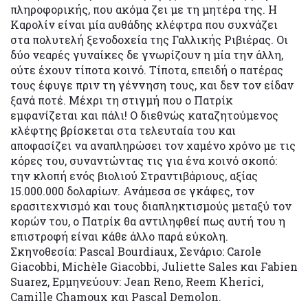
πληροφορικής, που ακόμα ζει με τη μητέρα της. Η
Καρολίν είναι μία αυθάδης κλέφτρα που συχνάζει
στα πολυτελή ξενοδοχεία της Γαλλικής Ριβιέρας. Οι
δύο νεαρές γυναίκες δε γνωρίζουν η μία την άλλη,
ούτε έχουν τίποτα κοινό. Τίποτα, επειδή ο πατέρας
τους έφυγε πριν τη γέννηση τους, και δεν τον είδαν
ξανά ποτέ. Μέχρι τη στιγμή που ο Πατρίκ
εμφανίζεται και πάλι! Ο διεθνώς καταζητούμενος
κλέφτης βρίσκεται στα τελευταία του και
αποφασίζει να αναπληρώσει τον χαμένο χρόνο με τις
κόρες του, συναντώντας τις για ένα κοινό σκοπό:
την κλοπή ενός βιολιού Στραντιβάριους, αξίας
15.000.000 δολαρίων. Ανάμεσα σε γκάφες, τον
ερασιτεχνισμό και τους διαπληκτισμούς μεταξύ τον
κορών του, ο Πατρίκ θα αντιληφθεί πως αυτή του η
επιστροφή είναι κάθε άλλο παρά εύκολη.
Σκηνοθεσία: Pascal Bourdiaux, Σενάριο: Carole
Giacobbi, Michèle Giacobbi, Juliette Sales και Fabien
Suarez, Ερμηνεύουν: Jean Reno, Reem Kherici,
Camille Chamoux και Pascal Demolon.