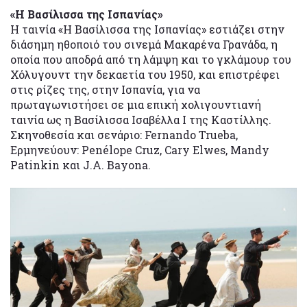
«Η Βασίλισσα της Ισπανίας»
Η ταινία «Η Βασίλισσα της Ισπανίας» εστιάζει στην
διάσημη ηθοποιό του σινεμά Μακαρένα Γρανάδα, η
οποία που αποδρά από τη λάμψη και το γκλάμουρ του
Χόλυγουντ την δεκαετία του 1950, και επιστρέφει
στις ρίζες της, στην Ισπανία, για να
πρωταγωνιστήσει σε μια επική χολιγουντιανή
ταινία ως η Βασίλισσα Ισαβέλλα Ι της Καστίλλης.
Σκηνοθεσία και σενάριο: Fernando Trueba,
Ερμηνεύουν: Penélope Cruz, Cary Elwes, Mandy
Patinkin και J.A. Bayona.