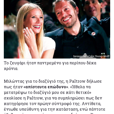
Invision/AP / Colin Young-Wolff
Το ζευγάρι ήταν παντρεμένο για περίπου δέκα
χρόνια.
Μιλώντας για το διαζύγιό της, η Paltrow δήλωσε
πως ήταν
«απίστευτα επώδυνο»
. «Ήθελα να
μετατρέψω το διαζύγιό μου σε κάτι θετικό»
σχολίασε η Paltrow, για να συμπληρώσει πως δεν
κατηγόρησε τον πρώην σύντροφό της. Αντίθετα,
ένιωθε υπεύθυνη για την κατάσταση, ενώ πάντοτε