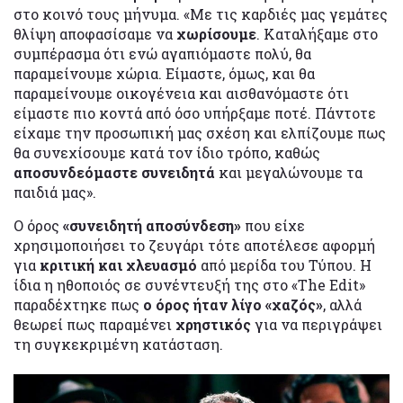
στο κοινό τους μήνυμα. «Με τις καρδιές μας γεμάτες
θλίψη αποφασίσαμε να
χωρίσουμε
. Καταλήξαμε στο
συμπέρασμα ότι ενώ αγαπιόμαστε πολύ, θα
παραμείνουμε χώρια. Είμαστε, όμως, και θα
παραμείνουμε οικογένεια και αισθανόμαστε ότι
είμαστε πιο κοντά από όσο υπήρξαμε ποτέ. Πάντοτε
είχαμε την προσωπική μας σχέση και ελπίζουμε πως
θα συνεχίσουμε κατά τον ίδιο τρόπο, καθώς
αποσυνδεόμαστε συνειδητά
και μεγαλώνουμε τα
παιδιά μας».
Ο όρος
«συνειδητή αποσύνδεση»
που είχε
χρησιμοποιήσει το ζευγάρι τότε αποτέλεσε αφορμή
για
κριτική και χλευασμό
από μερίδα του Τύπου. Η
ίδια η ηθοποιός σε συνέντευξή της στο «The Edit»
παραδέχτηκε πως
ο όρος ήταν λίγο «χαζός»
, αλλά
θεωρεί πως παραμένει
χρηστικός
για να περιγράψει
τη συγκεκριμένη κατάσταση.