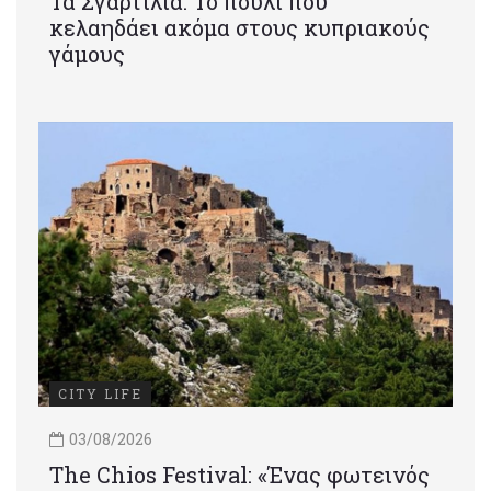
Τα Σγαρτίλια: Το πουλί που
κελαηδάει ακόμα στους κυπριακούς
γάμους
CITY LIFE
03/08/2026
Τhe Chios Festival: «Ένας φωτεινός