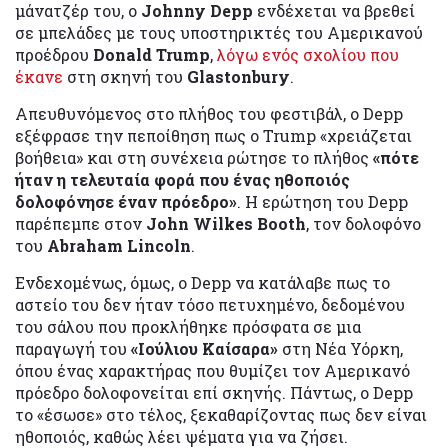
μάνατζέρ του, ο
Johnny Depp
ενδέχεται να βρεθεί
σε μπελάδες με τους υποστηρικτές του Αμερικανού
προέδρου
Donald
Trump
,
λόγω ενός σχολίου που
έκανε
στη σκηνή του
Glastonbury
.
Απευθυνόμενος στο πλήθος του φεστιβάλ, ο Depp
εξέφρασε την πεποίθηση πως ο Trump «χρειάζεται
βοήθεια» και στη συνέχεια ρώτησε το πλήθος
«πότε
ήταν η τελευταία φορά που ένας ηθοποιός
δολοφόνησε έναν πρόεδρο»
. Η ερώτηση του Depp
παρέπεμπε στον
John
Wilkes
Booth
, τον δολοφόνο
του
Abraham
Lincoln
.
Ενδεχομένως, όμως, ο Depp να κατάλαβε πως το
αστείο του δεν ήταν τόσο πετυχημένο, δεδομένου
του σάλου που προκλήθηκε πρόσφατα σε μια
παραγωγή του
«Ιούλιου Καίσαρα»
στη Νέα Υόρκη,
όπου ένας χαρακτήρας που θυμίζει τον Αμερικανό
πρόεδρο δολοφονείται επί σκηνής. Πάντως, ο Depp
το «έσωσε» στο τέλος, ξεκαθαρίζοντας πως δεν είναι
ηθοποιός, καθώς λέει ψέματα για να ζήσει.