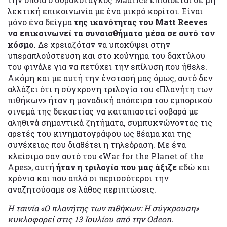
λεκτική επικοινωνία με ένα μικρό κορίτσι. Είναι
μόνο ένα δείγμα
της ικανότητας του Matt Reeves
να επικοινωνεί τα συναισθήματα μέσα σε αυτό τον
κόσμο
. Δε χρειαζόταν να υποκύψει στην
υπεραπλούστευση και στο κούνημα του δαχτύλου
του φινάλε για να πετύχει την επίλυση που ήθελε.
Ακόμη και με αυτή την ένστασή μας όμως, αυτό δεν
αλλάζει ότι η σύγχρονη τριλογία του «Πλανήτη των
πιθήκων» ήταν η μοναδική απόπειρα του εμπορικού
σινεμά της δεκαετίας να καταπιαστεί σοβαρά με
αληθινά σημαντικά ζητήματα, συμπυκνώνοντας τις
αρετές του κινηματογράφου ως θέαμα και της
συνέχειας που διαθέτει η τηλεόραση. Με ένα
κλείσιμο σαν αυτό του «War for the Planet of the
Apes», αυτή
ήταν η τριλογία που μας άξιζε
εδώ και
χρόνια και που απλά οι περισσότεροι την
αναζητούσαμε σε λάθος περιπτώσεις.
Η ταινία «Ο πλανήτης των πιθήκων: Η σύγκρουση»
κυκλοφορεί στις 13 Ιουλίου από την Odeon.