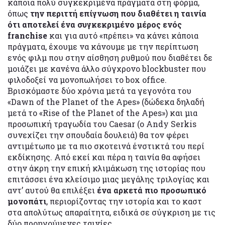
κάποια πολύ συγκεκριμένα πράγματα στη φόρμα,
όπως
την περιττή επίγνωση που διαθέτει η ταινία
ότι αποτελεί ένα συγκεκριμένο μέρος ενός
franchise
και για αυτό «πρέπει» να κάνει κάποια
πράγματα, έχουμε να κάνουμε με την περίπτωση
ενός φιλμ που στην αίσθηση ρυθμού που διαθέτει δε
μοιάζει με κανένα άλλο σύγχρονο blockbuster που
φιλοδοξεί να μονοπωλήσει το box office.
Βρισκόμαστε δύο χρόνια μετά τα γεγονότα του
«Dawn of the Planet of the Apes» (δώδεκα δηλαδή
μετά το «Rise of the Planet of the Apes») και μια
προσωπική τραγωδία του Caesar (ο Andy Serkis
συνεχίζει την σπουδαία δουλειά) θα τον φέρει
αντιμέτωπο με τα πιο σκοτεινά ένστικτά του περί
εκδίκησης. Από εκεί και πέρα η ταινία θα αφήσει
στην άκρη την επική κλιμάκωση της ιστορίας που
επιτάσσει ένα κλείσιμο μιας μεγάλης τριλογίας και
αντ’ αυτού θα επιλέξει
ένα αρκετά πιο προσωπικό
μονοπάτι
, περιορίζοντας την ιστορία και το καστ
στα απολύτως απαραίτητα, ειδικά σε σύγκριση με τις
δύο προηγούμενες ταινίες.