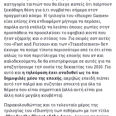
κατηγορία ταινιών που θα έλεγε κανείς ότι παίρνουν
ξεκάθαρη θέση για ό,τι συμβαίνει σήμερα στον
πραγματικό κόσμο. Η τριλογία του «Hunger Games»
είχε επίσης ένα ενδιαφέρον μήνυμα να περάσει,
παρόλα αυτά επέλεξε να λειάνει όποιες γωνίες στην
προσπάθεια να προσελκύσει το εφηβικό κοινό που
ήταν εξαρχής και ο στόχος του. Για σειρές σαν αυτές
του «Fast and Furious» και των «Transformers» δεν
έχουμε να πούμε τίποτα περισσότερο από το ότι είναι
απλώς το ποπ περιτύλιγμα της εποχής που αν και
καλοδεχούμενο, δε θα επιστρέφουμε σε αυτές για να
αναζητήσουμε την ουσία της δεκαετίας του 2010. Για
αυτό και
η τηλεόραση έχει αναδυθεί ως το πιο
δημοφιλές μέσο της εποχής
, ακριβώς επειδή πιάνει
αυτό τον παλμό και συζητάει ανοιχτά για όλα τα
θέματα που είναι σημαντικά (αλλά αυτή είναι μια
άλλη πολύ μεγάλη κουβέντα).
Παρακολουθώντας και το τελευταίο μέρος της
τριλογίας του «Πλανήτη των πιθήκων» με τον τίτλο