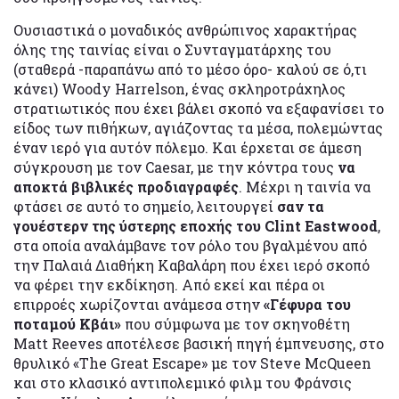
Ουσιαστικά ο μοναδικός ανθρώπινος χαρακτήρας
όλης της ταινίας είναι ο Συνταγματάρχης του
(σταθερά -παραπάνω από το μέσο όρο- καλού σε ό,τι
κάνει) Woody Harrelson, ένας σκληροτράχηλος
στρατιωτικός που έχει βάλει σκοπό να εξαφανίσει το
είδος των πιθήκων, αγιάζοντας τα μέσα, πολεμώντας
έναν ιερό για αυτόν πόλεμο. Και έρχεται σε άμεση
σύγκρουση με τον Caesar, με την κόντρα τους
να
αποκτά βιβλικές προδιαγραφές
. Μέχρι η ταινία να
φτάσει σε αυτό το σημείο, λειτουργεί
σαν τα
γουέστερν της ύστερης εποχής του Clint Eastwood
,
στα οποία αναλάμβανε τον ρόλο του βγαλμένου από
την Παλαιά Διαθήκη Καβαλάρη που έχει ιερό σκοπό
να φέρει την εκδίκηση. Από εκεί και πέρα οι
επιρροές χωρίζονται ανάμεσα στην
«Γέφυρα του
ποταμού Κβάι»
που σύμφωνα με τον σκηνοθέτη
Matt Reeves αποτέλεσε βασική πηγή έμπνευσης, στο
θρυλικό «The Great Escape» με τον Steve McQueen
και στο κλασικό αντιπολεμικό φιλμ του Φράνσις