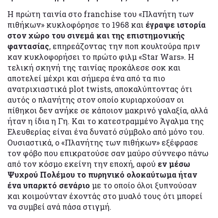
Η πρώτη ταινία στο franchise του «Πλανήτη των
πιθήκων» κυκλοφόρησε το 1968 και
έγραψε ιστορία
στον χώρο του σινεμά και της επιστημονικής
φαντασίας
, επηρεάζοντας την ποπ κουλτούρα πριν
καν κυκλοφορήσει το πρώτο φιλμ «Star Wars». Η
τελική σκηνή της ταινίας προκάλεσε σοκ και
αποτελεί μέχρι και σήμερα ένα από τα πιο
ανατριχιαστικά plot twists, αποκαλύπτοντας ότι
αυτός ο πλανήτης στον οποίο κυριαρχούσαν οι
πίθηκοι δεν ανήκε σε κάποιον μακρινό γαλαξία, αλλά
ήταν η ίδια η Γη. Και το κατεστραμμένο Άγαλμα της
Ελευθερίας είναι ένα δυνατό σύμβολο από μόνο του.
Ουσιαστικά, ο «Πλανήτης των πιθήκων» εξέφρασε
τον φόβο που επικρατούσε σαν μαύρο σύννεφο πάνω
από τον κόσμο εκείνη την εποχή, αφού
εν μέσω
Ψυχρού Πολέμου το πυρηνικό ολοκαύτωμα ήταν
ένα υπαρκτό σενάριο
με το οποίο όλοι ξυπνούσαν
και κοιμούνταν έχοντάς στο μυαλό τους ότι μπορεί
να συμβεί ανά πάσα στιγμή.