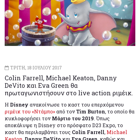
ΤΡΙΤΗ, 18 ΙΟΥΛΙΟΥ 2017
Colin Farrell, Michael Keaton, Danny
DeVito και Eva Green θα
πρωταγωνιστήσουν στο live action ριμέικ.
Η
Disney
ανακοίνωσε το καστ του επερχόμενου
ριμέικ του «Ντάμπο»
από τον
Tim Burton
, το οποίο θα
κυκλοφορήσει τον
Μάρτιο του 2019
. Όπως
αποκάλυψε η Disney στο πρόσφατο D23 Expo, το
καστ θα περιλαμβάνει τους
Colin Farrell
,
Michael
Keaton
,
Danny DeVito
και
Eva Green
, καθώς και