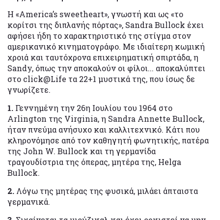
Η «America’s sweetheart», γνωστή και ως «το
κορίτσι της διπλανής πόρτας», Sandra Bullock έχει
αφήσει ήδη το χαρακτηριστικό της στίγμα στον
αμερικανικό κινηματογράφο. Με ιδιαίτερη κωμική
χροιά και ταυτόχρονα επιχειρηματική σπιρτάδα, η
Sandy, όπως την αποκαλούν οι φίλοι... αποκαλύπτει
στο click@Life τα 22+1 μυστικά της, που ίσως δε
γνωρίζετε.
1.
Γεννημένη την 26η Ιουλίου του 1964 στο
Arlington της Virginia, η Sandra Annette Bullock,
ήταν πνεύμα ανήσυχο και καλλιτεχνικό. Κάτι που
κληρονόμησε από τον καθηγητή φωνητικής, πατέρα
της John W. Bullock και τη γερμανίδα
τραγουδίστρια της όπερας, μητέρα της, Helga
Bullock.
2.
Λόγω της μητέρας της φυσικά, μιλάει άπταιστα
γερμανικά.
3.
Σιχαίνεται τα μιούζικαλ και έχει ορκιστεί να μην