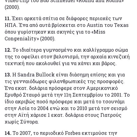
video clip του Bob Schneider «Round and Round»
(2000).
11.
Έχει αρκετά σπίτια σε διάφορες περιοχές των
ΗΠΑ. Ένα από αυτά βρίσκεται στο Austin του Texas
όπου γυρίστηκαν και σκηνές για το «Miss
Congeniality» (2000).
12.
Το ιδιαίτερα γυμνασμένο και καλλίγραμμο σώμα
της το οφείλει στον βελονισμό, την αρχαία κινεζική
τεχνική που ακολουθεί για να χάνει και βάρος.
13.
Η Sandra Bullock είναι διάσημη επίσης και για
τις γενναιόδωρες φιλανθρωπικές της προσφορές.
Ένα εκατ. δολάρια πρόσφερε στον Αμερικανικό
Ερυθρό Σταυρό μετά την 11η Σεπτεμβρίου το 2001. Το
ίδιο ακριβώς ποσό πρόσφερε και μετά το τσουνάμι
στην Ασία το 2004 ενώ και το 2010 μετά τον σεισμό
στην Αϊτή χάρισε 1 εκατ. δολάρια στους Γιατρούς
χωρίς Σύνορα.
14.
Το 2007, το περιοδικό Forbes εκτιμούσε την