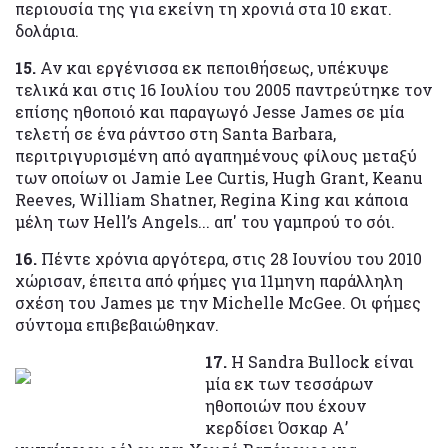
περιουσία της για εκείνη τη χρονιά στα 10 εκατ.
δολάρια.
15.
Αν και εργένισσα εκ πεποιθήσεως, υπέκυψε
τελικά και στις 16 Ιουλίου του 2005 παντρεύτηκε τον
επίσης ηθοποιό και παραγωγό Jesse James σε μία
τελετή σε ένα ράντσο στη Santa Barbara,
περιτριγυρισμένη από αγαπημένους φίλους μεταξύ
των οποίων οι Jamie Lee Curtis, Hugh Grant, Keanu
Reeves, William Shatner, Regina King και κάποια
μέλη των Hell’s Angels... απ' του γαμπρού το σόι.
16.
Πέντε χρόνια αργότερα, στις 28 Ιουνίου του 2010
χώρισαν, έπειτα από φήμες για 11μηνη παράλληλη
σχέση του James με την Michelle McGee. Οι φήμες
σύντομα επιβεβαιώθηκαν.
17.
Η Sandra Bullock είναι
μία εκ των τεσσάρων
ηθοποιών που έχουν
κερδίσει Όσκαρ Α’