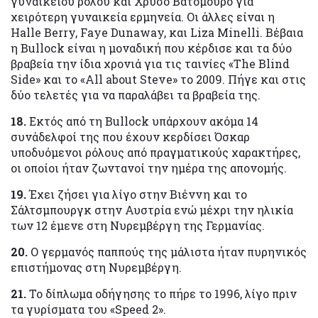
γυναίκειου ρόλου και Χρυσό Βατόμουρο για
χειρότερη γυναικεία ερμηνεία. Οι άλλες είναι η
Halle Berry, Faye Dunaway, και Liza Minelli. Βέβαια
η Bullock είναι η μοναδική που κέρδισε και τα δύο
βραβεία την ίδια χρονιά για τις ταινίες «The Blind
Side» και το «All about Steve» το 2009. Πήγε και στις
δύο τελετές για να παραλάβει τα βραβεία της.
18.
Εκτός από τη Bullock υπάρχουν ακόμα 14
συνάδελφοί της που έχουν κερδίσει Όσκαρ
υποδυόμενοι ρόλους από πραγματικούς χαρακτήρες,
οι οποίοι ήταν ζωντανοί την ημέρα της απονομής.
19.
Έχει ζήσει για λίγο στην Βιέννη και το
Σάλτσμπουργκ στην Αυστρία ενώ μέχρι την ηλικία
των 12 έμενε στη Νυρεμβέργη της Γερμανίας.
20.
Ο γερμανός παππούς της μάλιστα ήταν πυρηνικός
επιστήμονας στη Νυρεμβέργη.
21.
Το δίπλωμα οδήγησης το πήρε το 1996, λίγο πριν
τα γυρίσματα του «Speed 2».