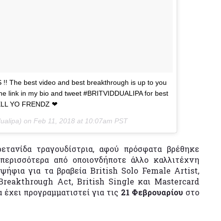
S !! The best video and best breakthrough is up to you
 the link in my bio and tweet #BRITVIDDUALIPA for best
TELL YO FRENDZ ❤
ualipa) on
Feb 11, 2018 at 10:07am PST
ρετανίδα τραγουδίστρια, αφού πρόσφατα βρέθηκε
ερισσότερα από οποιονδήποτε άλλο καλλιτέχνη
ήφια για τα βραβεία British Solo Female Artist,
 Breakthrough Act, British Single και Mastercard
α έχει προγραμματιστεί για τις
21 Φεβρουαρίου
στο