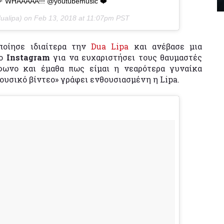
 🎉 WHAAAAA!!! @youtubemusic ❤️
ualipa) on
Feb 13, 2018 at 11:07pm PST
ποίησε ιδιαίτερα την
Dua Lipa
και ανέβασε μια
το
Instagram
για να ευχαριστήσει τους θαυμαστές
φωνο και έμαθα πως είμαι η νεαρότερα γυναίκα
μουσικό βίντεο» γράφει ενθουσιασμένη η Lipa.