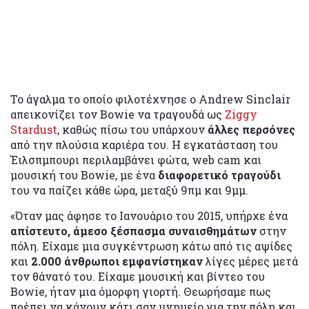
Το άγαλμα το οποίο φιλοτέχνησε ο Andrew Sinclair
απεικονίζει τον Bowie να τραγουδά ως
Ziggy
Stardust
, καθώς πίσω του υπάρχουν
άλλες περσόνες
από την πλούσια καριέρα του. Η εγκατάσταση του
Έιλσπμπουρι περιλαμβάνει φώτα, web cam και
μουσική του Bowie, με ένα
διαφορετικό τραγούδι
του να παίζει κάθε ώρα, μεταξύ 9πμ και 9μμ.
«Όταν μας άφησε το Ιανουάριο του 2015, υπήρχε ένα
απίστευτο, άμεσο ξέσπασμα συναισθημάτων
στην
πόλη. Είχαμε μια συγκέντρωση κάτω από τις αψίδες
και
2.000 άνθρωποι εμφανίστηκαν
λίγες μέρες μετά
τον θάνατό του. Είχαμε μουσική και βίντεο του
Bowie, ήταν μια όμορφη γιορτή. Θεωρήσαμε πως
πρέπει να κάνουν κάτι σαν μνημείο για την πόλη και