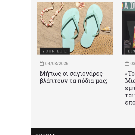
YOUR LIFE
ΣΙ
04/08/2026
03
Μήπως οι σαγιονάρες
«Το
βλάπτουν τα πόδια μας;
Mια
εμπ
ται
επο