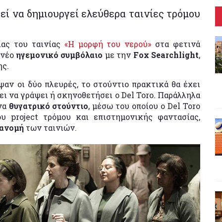
ί να δημιουργεί ελεύθερα ταινίες τρόμου
ας του ταινίας
«Η μορφή του νερού»
στα φετινά
 νέο
ηγεμονικό συμβόλαιο
με την
Fox Searchlight
,
ης.
αν οι δύο πλευρές, το στούντιο πρακτικά θα έχει
ει να γράψει ή σκηνοθετήσει ο Del Toro. Παράλληλα
ένα
θυγατρικό στούντιο
, μέσω του οποίου ο Del Toro
ου project τρόμου και επιστημονικής φαντασίας,
ιανομή
των ταινιών.