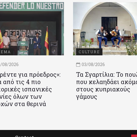
ΝΕΜΑ
CULTURE
/08/2026
03/08/2026
ρέντε για πρόεδρος»:
Τα Σγαρτίλια: Το που
 από τις 4 πιο
που κελαηδάει ακόμ
ορικές ισπανικές
στους κυπριακούς
νίες όλων των
γάμους
χών στα θερινά