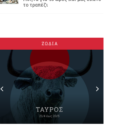
το τραπέζι
ΖΩΔΙΑ