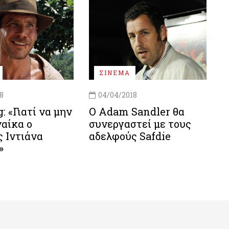
ΣΙΝΕΜΑ
8
04/04/2018
: «Γιατί να μην
O Adam Sandler θα
ναίκα ο
συνεργαστεί με τους
 Ιντιάνα
αδελφούς Safdie
»