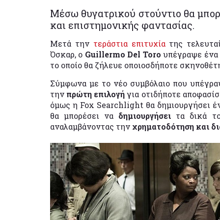
Μέσω θυγατρικού στούντιο θα μπορε
και επιστημονικής φαντασίας.
Μετά την
τεράστια επιτυχία
της τελευταί
Όσκαρ, ο
Guillermo Del Toro
υπέγραψε ένα
το οποίο θα ζήλευε οποιοσδήποτε σκηνοθέτ
Σύμφωνα με το νέο συμβόλαιο που υπέγραψ
την
πρώτη επιλογή
για οτιδήποτε αποφασίσ
όμως η Fox Searchlight θα δημιουργήσει 
θα μπορέσει να
δημιουργήσει
τα δικά τ
αναλαμβάνοντας την
χρηματοδότηση και δ