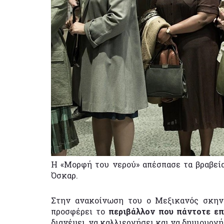
Η «Μορφή του νερού» απέσπασε τα βραβεία
Όσκαρ.
Στην ανακοίνωση του ο Μεξικανός σκην
προσφέρει το
περιβάλλον που πάντοτε επ
διανέμει, να καλλιεργήσει και να δημιουργή