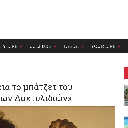
TY LIFE
CULTURE
ΤΑΞΙΔΙ
YOUR LIFE
ια το μπάτζετ του
των Δαχτυλιδιών»