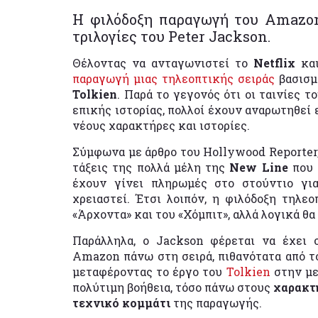
Η φιλόδοξη παραγωγή του Amazon
τριλογίες του Peter Jackson.
Θέλοντας να ανταγωνιστεί το
Netflix
κα
παραγωγή μιας τηλεοπτικής σειράς
βασισμ
Tolkien
. Παρά το γεγονός ότι οι ταινίες τ
επικής ιστορίας, πολλοί έχουν αναρωτηθεί 
νέους χαρακτήρες και ιστορίες.
Σύμφωνα με άρθρο του Hollywood Reporter, 
τάξεις της πολλά μέλη της
New Line
που 
έχουν γίνει πληρωμές στο στούντιο για
χρειαστεί. Έτσι λοιπόν, η φιλόδοξη τηλεο
«Άρχοντα» και του «Χόμπιτ», αλλά λογικά θα
Παράλληλα, ο Jackson φέρεται να έχει 
Amazon πάνω στη σειρά, πιθανότατα από τ
μεταφέροντας το έργο του
Tolkien
στην με
πολύτιμη βοήθεια, τόσο πάνω στους
χαρακτή
τεχνικό κομμάτι
της παραγωγής.