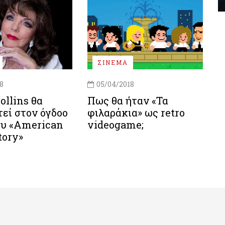
ΣΙΝΕΜΑ
8
05/04/2018
ollins θα
Πως θα ήταν «Τα
εί στον όγδοο
φιλαράκια» ως retro
ου «American
videogame;
tory»