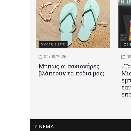
YOUR LIFE
ΣΙ
04/08/2026
03
Μήπως οι σαγιονάρες
«Το
βλάπτουν τα πόδια μας;
Mια
εμπ
ται
επο
ΣΙΝΕΜΑ