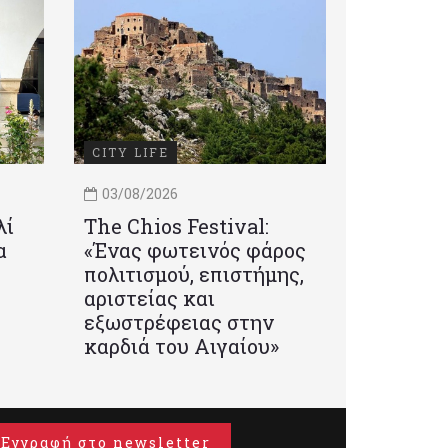
CITY LIFE
03/08/2026
λί
Τhe Chios Festival:
α
«Ένας φωτεινός φάρος
πολιτισμού, επιστήμης,
αριστείας και
εξωστρέφειας στην
καρδιά του Αιγαίου»
Εγγραφή στο newsletter