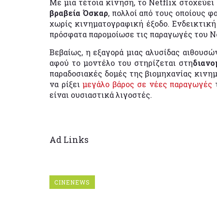
Με μια τέτοια κίνηση, το Netflix στοχεύε
βραβεία Όσκαρ
, πολλοί από τους οποίους φ
χωρίς κινηματογραφική έξοδο. Ενδεικτική
πρόσφατα παρομοίωσε τις παραγωγές του N
Βεβαίως, η εξαγορά μιας αλυσίδας αιθουσών
αφού το μοντέλο του στηρίζεται στη
διανο
παραδοσιακές δομές της βιομηχανίας κινημ
να ρίξει
μεγάλο βάρος σε νέες παραγωγές
τ
είναι ουσιαστικά λιγοστές.
Ad Links
CINENEWS