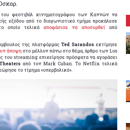
Όσκαρ.
του φεστιβάλ κινηματογράφου των Καννών να
κής εξόδου από το διαγωνιστικό τμήμα προκάλεσε
 το οποίο τελικά
αποφάσισε να αποσυρθεί
από
σύμβουλος της πλατφόρμας
Ted Sarandos
εκτίμησε
ουν άποψη
στο μέλλον πάνω στο θέμα, άρθρο των Los
ς του streaming επιχείρησε πρόσφατα να αγοράσει
Theaters
από τον Mark Cuban. Το Netflix τελικά
εώρησε το τίμημα «υπερβολικό».