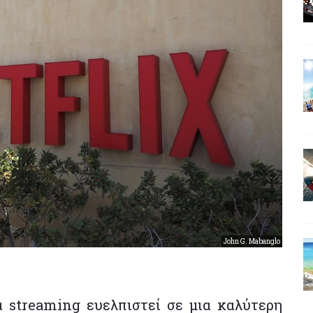
John G. Mabanglo
α streaming ευελπιστεί σε μια καλύτερη