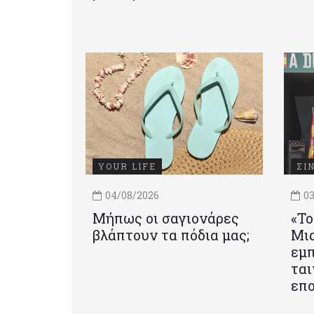
YOUR LIFE
ΣΙ
04/08/2026
03
Μήπως οι σαγιονάρες
«Το
βλάπτουν τα πόδια μας;
Mια
εμπ
ται
επο