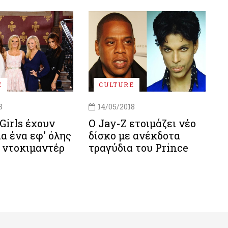
E
CULTURE
8
14/05/2018
 Girls έχουν
O Jay-Z ετοιμάζει νέο
ια ένα εφ' όλης
δίσκο με ανέκδοτα
 ντοκιμαντέρ
τραγύδια του Prince