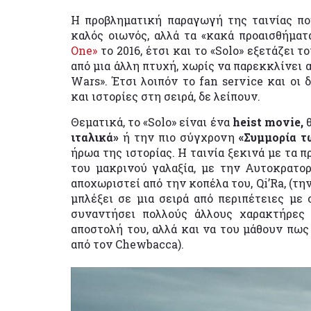
Η προβληματική παραγωγή της ταινίας π
καλός οιωνός, αλλά τα «κακά προαισθήμα
One»
το 2016, έτσι και το «Solo» εξετάζει 
από μια άλλη πτυχή, χωρίς να παρεκκλίνει 
Wars». Έτσι λοιπόν το fan service και οι
και ιστορίες στη σειρά, δε λείπουν.
Θεματικά, το «Solo» είναι ένα
heist movie,
ιταλικά»
ή την πιο σύγχρονη
«Συμμορία τ
ήρωα της ιστορίας. Η ταινία ξεκινά με τα 
του μακρινού γαλαξία, με την Αυτοκρατο
αποχωριστεί από την κοπέλα του, Qi’Ra, (τη
μπλέξει σε μια σειρά από περιπέτειες με 
συναντήσει πολλούς άλλους χαρακτήρες
αποστολή του, αλλά και να του μάθουν πως 
από τον Chewbacca).