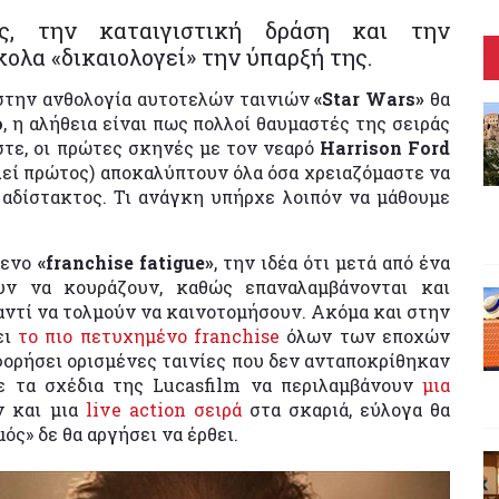
ες, την καταιγιστική δράση και την
κολα «δικαιολογεί» την ύπαρξή της.
στην ανθολογία αυτοτελών ταινιών
«Star Wars»
θα
o
, η αλήθεια είναι πως πολλοί θαυμαστές της σειράς
στε, οι πρώτες σκηνές με τον νεαρό
Harrison Ford
λεί πρώτος) αποκαλύπτουν όλα όσα χρειαζόμαστε να
 αδίστακτος. Τι ανάγκη υπήρχε λοιπόν να μάθουμε
μενο
«franchise fatigue»
, την ιδέα ότι μετά από ένα
ουν να κουράζουν, καθώς επαναλαμβάνονται και
 αντί να τολμούν να καινοτομήσουν. Ακόμα και στην
ει
το πιο πετυχημένο franchise
όλων των εποχών
φορήσει ορισμένες ταινίες που δεν ανταποκρίθηκαν
ε τα σχέδια της Lucasfilm να περιλαμβάνουν
μια
ν και μια
live action σειρά
στα σκαριά, εύλογα θα
ς» δε θα αργήσει να έρθει.