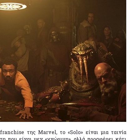
ranchise της Marvel, το «Solo» είναι μια ταινία
άση που είναι μεν «γνώριμη», αλλά προσφέρει κάτι