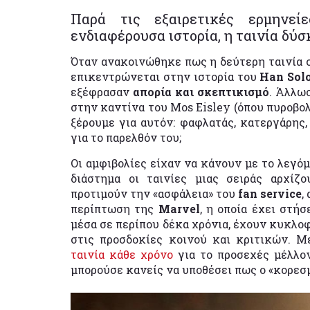
Παρά τις εξαιρετικές ερμηνεί
ενδιαφέρουσα ιστορία, η ταινία δύσ
Όταν ανακοινώθηκε πως η δεύτερη ταινία 
επικεντρώνεται στην ιστορία του
Han Sol
εξέφρασαν
απορία και σκεπτικισμό
. Άλλω
στην καντίνα του Mos Eisley (όπου πυροβο
ξέρουμε για αυτόν: φαφλατάς, κατεργάρης,
για το παρελθόν του;
Οι αμφιβολίες είχαν να κάνουν με το λεγό
διάστημα οι ταινίες μιας σειράς αρχίζ
προτιμούν την «ασφάλεια» του
fan service
,
περίπτωση της
Marvel
, η οποία έχει στήσ
μέσα σε περίπου δέκα χρόνια, έχουν κυκλο
στις προσδοκίες κοινού και κριτικών. Μ
ταινία κάθε χρόνο
για το προσεχές μέλλο
μπορούσε κανείς να υποθέσει πως ο «κορεσμό