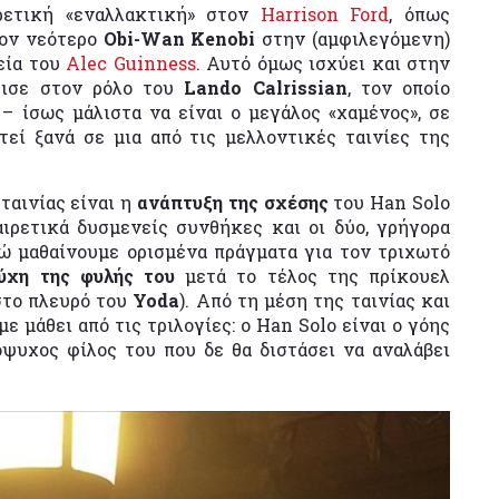
ιρετική «εναλλακτική» στον
Harrison Ford
, όπως
ον νεότερο
Obi-Wan Kenobi
στην (αμφιλεγόμενη)
εία του
Alec Guinness
. Αυτό όμως ισχύει και στην
ισε στον ρόλο του
Lando Calrissian
, τον οποίο
– ίσως μάλιστα να είναι ο μεγάλος «χαμένος», σε
εί ξανά σε μια από τις μελλοντικές ταινίες της
ταινίας είναι η
ανάπτυξη της σχέσης
του Han Solo
ιρετικά δυσμενείς συνθήκες και οι δύο, γρήγορα
νώ μαθαίνουμε ορισμένα πράγματα για τον τριχωτό
τύχη της φυλής του
μετά το τέλος της πρίκουελ
στο πλευρό του
Yoda
). Από τη μέση της ταινίας και
ε μάθει από τις τριλογίες: ο Han Solo είναι ο γόης
ψυχος φίλος του που δε θα διστάσει να αναλάβει