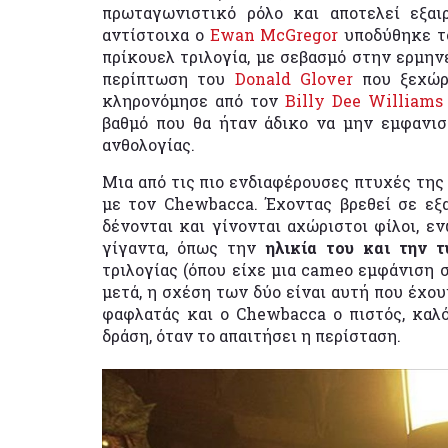
πρωταγωνιστικό ρόλο και αποτελεί εξα
αντίστοιχα ο
Ewan McGregor
υποδύθηκε τ
πρίκουελ τριλογία, με σεβασμό στην ερμην
περίπτωση του
Donald Glover
που ξεχώρ
κληρονόμησε από τον
Billy Dee Williams
βαθμό που θα ήταν άδικο να μην εμφανιστ
ανθολογίας.
Μια από τις πιο ενδιαφέρουσες πτυχές της 
με τον Chewbacca. Έχοντας βρεθεί σε εξα
δένονται και γίνονται αχώριστοι φίλοι, ε
γίγαντα, όπως την
ηλικία του και την 
τριλογίας (όπου είχε μια cameo εμφάνιση 
μετά, η σχέση των δύο είναι αυτή που έχουμ
φαφλατάς και ο Chewbacca ο πιστός, καλό
δράση, όταν το απαιτήσει η περίσταση.