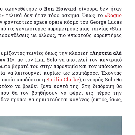
ου σκηνοθέτησε ο
Ron Howard
σίγουρα δεν ήταν
τα» τελικά δεν ήταν τόσο άσχημα. Όπως το
«Rogue
τον φανταστικό space opera κόσμο του George Lucas
από τις γενικότερες παραμέτρους μιας ταινίας «Star
 διασυνδέσεις με άλλους, πιο γνωστούς χαρακτήρες
θυμίζοντας ταινίες όπως την κλασική
«Ληστεία αλά
ων 11»
, με τον Han Solo να αποτελεί τον κεντρικό
πρώτα βήματά του στην παρανομία και τον υπόκοσμο
ρία να λειτουργεί κυρίως ως κομπάρσος. Έχοντας
ν οποία υποδύεται η
Emilia Clarke
), ο νεαρός Solo θα
στόχο να βρεθεί ξανά κοντά της. Στη διαδρομή θα
 που θα τον βοηθήσουν να φέρει εις πέρας την
δεν πρέπει να εμπιστεύεται κανένας (εκτός, ίσως,