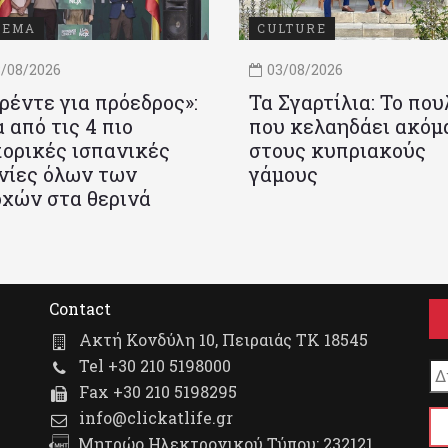
ΝΕΜΑ
CULTURE
/08/2026
03/08/2026
ρέντε για πρόεδρος»:
Τα Σγαρτίλια: Το που
 από τις 4 πιο
που κελαηδάει ακόμ
ορικές ισπανικές
στους κυπριακούς
νίες όλων των
γάμους
χών στα θερινά
Contact
Ακτή Κονδύλη 10, Πειραιάς ΤΚ 18545
Tel +30 210 5198000
Fax +30 210 5198295
info@clickatlife.gr
Μητρώο Ηλεκτρονικού Τύπου: 232121