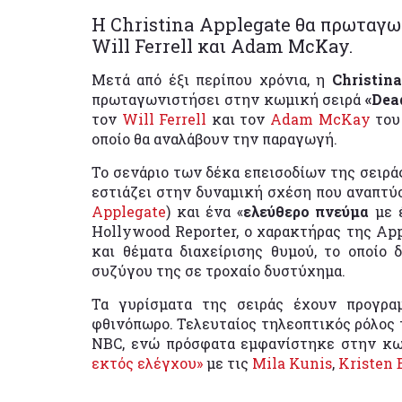
Η Christina Applegate θα πρωταγω
Will Ferrell και Adam McKay.
Μετά από έξι περίπου χρόνια, η
Christin
πρωταγωνιστήσει στην κωμική σειρά
«Dea
τον
Will Ferrell
και τον
Adam McKay
το
οποίο θα αναλάβουν την παραγωγή.
Το σενάριο των δέκα επεισοδίων της σειρ
εστιάζει στην δυναμική σχέση που αναπτύ
Applegate
) και ένα «
ελεύθερο πνεύμα
με 
Hollywood Reporter, ο χαρακτήρας της App
και θέματα διαχείρισης θυμού, το οποίο 
συζύγου της σε τροχαίο δυστύχημα.
Τα γυρίσματα της σειράς έχουν προγρα
φθινόπωρο. Τελευταίος τηλεοπτικός ρόλος 
NBC, ενώ πρόσφατα εμφανίστηκε στην κ
εκτός ελέγχου»
με τις
Mila Kunis
,
Kristen 