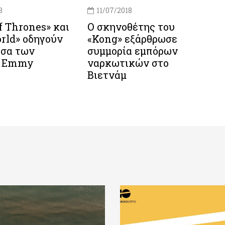
8
11/07/2018
 Thrones» και
O σκηνοθέτης του
rld» οδηγούν
«Kong» εξάρθρωσε
ρσα των
συμμορία εμπόρων
ν Emmy
ναρκωτικών στο
Βιετνάμ