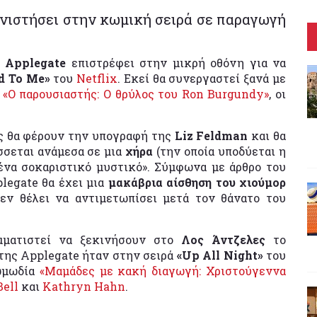
νιστήσει στην κωμική σειρά σε παραγωγή
a Applegate
επιστρέφει στην μικρή οθόνη για να
d To Me»
του
Netflix
. Εκεί θα συνεργαστεί ξανά με
υ
«Ο παρουσιαστής: Ο θρύλος του Ron Burgundy»
, οι
άς θα φέρουν την υπογραφή της
Liz Feldman
και θα
σσεται ανάμεσα σε μια
χήρα
(την οποία υποδύεται η
ένα σοκαριστικό μυστικό». Σύμφωνα με άρθρο του
legate θα έχει μια
μακάβρια αίσθηση του χιούμορ
δεν θέλει να αντιμετωπίσει μετά τον θάνατο του
μματιστεί να ξεκινήσουν στο
Λος Άντζελες
το
της Applegate ήταν στην σειρά
«Up All Night»
του
ωμωδία
«Μαμάδες με κακή διαγωγή: Χριστούγεννα
Bell
και
Kathryn Hahn
.