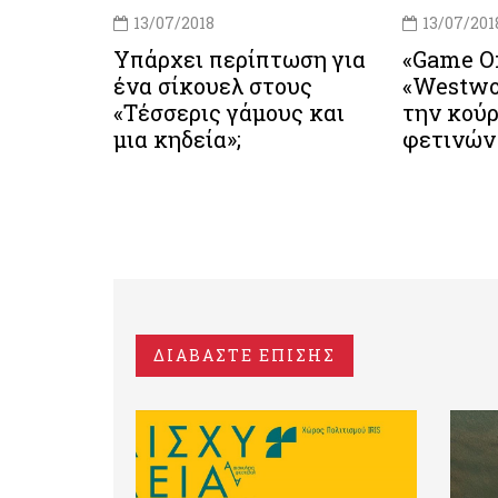
13/07/2018
13/07/201
Υπάρχει περίπτωση για
«Game Of
ένα σίκουελ στους
«Westwo
«Τέσσερις γάμους και
την κού
μια κηδεία»;
φετινώ
ΔΙΑΒΑΣΤΕ ΕΠΙΣΗΣ