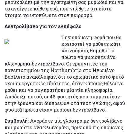
μπουκαλάκι με την αγαπημένη σας μυρωδιά και να
το ανοίγετε κάθε φορά, που νιώθετε ότι είστε
έτοιμοι να υποκύψετε στον πειρασμό.
Δεντρολίβανο για τoν εγκέφαλο
Την επόμενη φορά που θα
χρειαστεί να μάθετε κάτι
καινούργιο, θυμηθείτε
πρώτα να μυρίσετε ένα
κλωναράκι δεντρολίβανο. Οι ερευνητές του
πανεπιστημίου της Northumbria στο Ηνωμένο
Βασίλειο ανακάλυψαν, ότι το αρωματικό αυτό φυτό
έχει ευεργετικές ιδιότητες, όταν κάποιος θέλει να
μάθει και να συγκρατήσει μία νέα πληροφορία.
Απόδειξη αυτού, οι 48 φοιτητές που συμμετείχαν
στην έρευνα και διέπρεψαν στα τεστ γνώσης, αφού
φυσικά πρώτα είχαν μυρίσει δεντρολίβανο.
Συμβουλή:
Αγοράστε μία γλάστρα με δεντρολίβανο
και μυρίστε ένα κλωναράκι, πριν από τις επόμενες
εξετάσεις σας, για να αριστεύσετε.