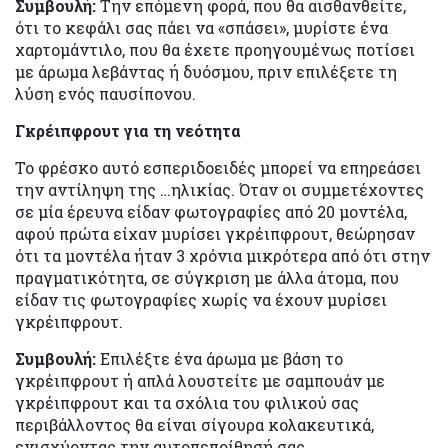
Συμβουλή:
Την επόμενη φορά, που θα αισθανθείτε,
ότι το κεφάλι σας πάει να «σπάσει», μυρίστε ένα
χαρτομάντιλο, που θα έχετε προηγουμένως ποτίσει
με άρωμα λεβάντας ή δυόσμου, πριν επιλέξετε τη
λύση ενός παυσίπονου.
Γκρέιπφρουτ για τη νεότητα
Το φρέσκο αυτό εσπεριδοειδές μπορεί να επηρεάσει
την αντίληψη της …ηλικίας. Όταν οι συμμετέχοντες
σε μία έρευνα είδαν φωτογραφίες από 20 μοντέλα,
αφού πρώτα είχαν μυρίσει γκρέιπφρουτ, θεώρησαν
ότι τα μοντέλα ήταν 3 χρόνια μικρότερα από ότι στην
πραγματικότητα, σε σύγκριση με άλλα άτομα, που
είδαν τις φωτογραφίες χωρίς να έχουν μυρίσει
γκρέιπφρουτ.
Συμβουλή:
Επιλέξτε ένα άρωμα με βάση το
γκρέιπφρουτ ή απλά λουστείτε με σαμπουάν με
γκρέιπφρουτ και τα σχόλια του φιλικού σας
περιβάλλοντος θα είναι σίγουρα κολακευτικά,
ενισχύοντας την αυτοπεποίθησή σας.