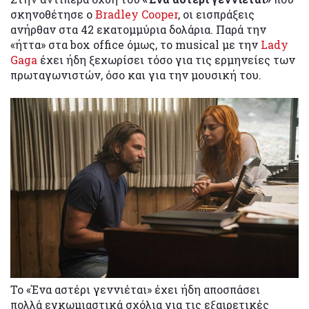
σκηνοθέτησε ο
Bradley Cooper
, οι εισπράξεις
ανήρθαν στα 42 εκατομμύρια δολάρια. Παρά την
«ήττα» στα box office όμως, το musical με την
Lady
Gaga
έχει ήδη ξεχωρίσει τόσο για τις ερμηνείες των
πρωταγωνιστών, όσο και για την μουσική του.
Το «Ένα αστέρι γεννιέται» έχει ήδη αποσπάσει
πολλά εγκωμιαστικά σχόλια για τις εξαιρετικές