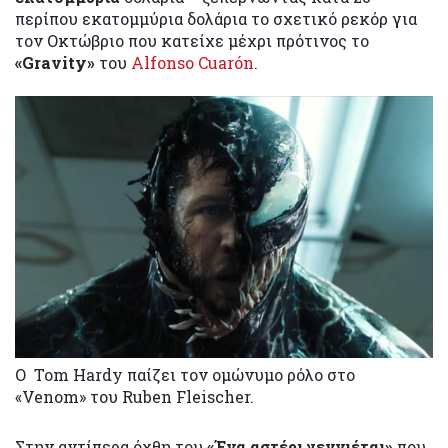
περίπου εκατομμύρια δολάρια το σχετικό ρεκόρ για
τον Οκτώβριο που κατείχε μέχρι πρότινος το
«Gravity»
του
Alfonso Cuarón
.
Ο Tom Hardy παίζει τον ομώνυμο ρόλο στο
«Venom» του Ruben Fleischer.
Στην αντίπερα όχθη του
«Ένα αστέρι γεννιέται»
που