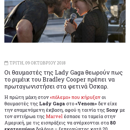
ΤΡΙΤΗ, 09 ΟΚΤΩΒΡΙΟΥ 2018
Οι θαυμαστές της Lady Gaga θεωρούν πως
το ριμέικ του Bradley Cooper πρέπει να
πρωταγωνιστήσει στα φετινά Όσκαρ.
Η πρώτη μάχη στον
«πόλεμο» που κήρυξαν
οι
θαυμαστές της
Lady Gaga
στο
«Venom»
δεν είχε
την αναμενόμενη έκβαση, αφού η ταινία της
Sony
με
τον αντιήρωα της
Marvel
έσπασε τα ταμεία στην
Αμερική, με τις εισπράξεις να ανέρχονται στα
80
εκατομμύρια
δολάρια – ξεπερνώντας κατά 20