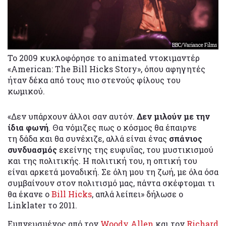
BBC/Variance Films
Το 2009 κυκλοφόρησε το animated ντοκιμαντέρ
«American: The Bill Hicks Story», όπου αφηγητές
ήταν δέκα από τους πιο στενούς φίλους του
κωμικού.
«Δεν υπάρχουν άλλοι σαν αυτόν.
Δεν μιλούν με την
ίδια φωνή
. Θα νόμιζες πως ο κόσμος θα έπαιρνε
τη δάδα και θα συνέχιζε, αλλά είναι ένας
σπάνιος
συνδυασμός
εκείνης της ευφυΐας, του μυστικισμού
και της πολιτικής. Η πολιτική του, η οπτική του
είναι αρκετά μοναδική. Σε όλη μου τη ζωή, με όλα όσα
συμβαίνουν στον πολιτισμό μας, πάντα σκέφτομαι τι
θα έκανε ο
Bill Hicks
, απλά λείπει» δήλωσε ο
Linklater το 2011.
Εμπνευσμένος από τον
Woody Allen
και τον
Richard