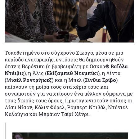
Τοποθετημένο στο σύγχρονο Σικάγο, μέσα σε μια
περίοδο αναταραχής, εντάσεις θα δημιουργηθούν
όταν η Βερόνικα (η βραβευμένη με Όσκαρ®
Βαϊόλα
Ντέιβις
), η Άλις (
Ελίζαμπεθ Ντεμπίκι
), η Λίντα
(Μ
ισέλ Ροντρίγκεζ
) και η Μπελ (
Σίνθια Ερίβο
)
παίρνουν τη μοίρα τους στα χέρια τους και
συνωμοτούν για να χτίσουν ένα μέλλον σύμφωνα με
τους δικούς τους όρους. Πρωταγωνιστούν επίσης οι
Λίαμ Νίσον, Κόλιν Φάρελ, Ρόμπερτ Ντιβάλ, Ντάνιελ
Καλούγια και Μπράιαν Ταϊρί Χένρι.