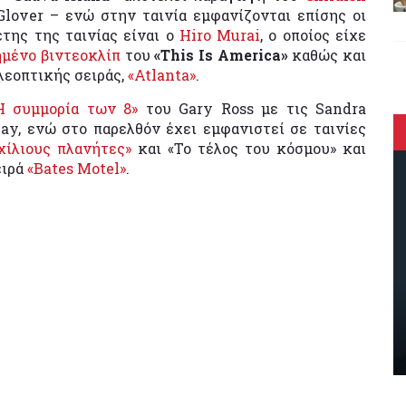
Glover – ενώ στην ταινία εμφανίζονται επίσης οι
έτης της ταινίας είναι ο
Hiro Murai
, ο οποίος είχε
μένο βιντεοκλίπ
του
«This Is America»
καθώς και
λεοπτικής σειράς,
«Atlanta»
.
Η συμμορία των 8»
του Gary Ross με τις Sandra
ay, ενώ στο παρελθόν έχει εμφανιστεί σε ταινίες
χίλιους πλανήτες»
και «Το τέλος του κόσμου» και
ειρά
«Bates Motel»
.