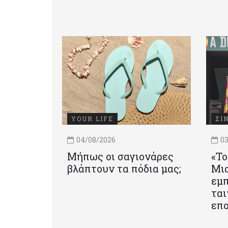
YOUR LIFE
ΣΙ
04/08/2026
03
Μήπως οι σαγιονάρες
«Το
βλάπτουν τα πόδια μας;
Mια
εμπ
ται
επο