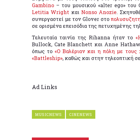
Gambino
– του μουσικού «alter ego» του 
Letitia Wright
και
Nonso Anozie
. Σκηνοθ
συνεργαστεί με τον Glover στο
πολυσυζητη
σε ορισμένα επεισόδια της πετυχημένης τη
Τελευταία ταινία της Rihanna ήταν το
«
Bullock, Cate Blanchett και Anne Hathaw
όπως το
«Ο Βαλέριαν και η πόλη με τους 
«Battleship»
, καθώς και στην τηλεοπτική σ
Ad Links
MUSICNEWS
CINENEWS