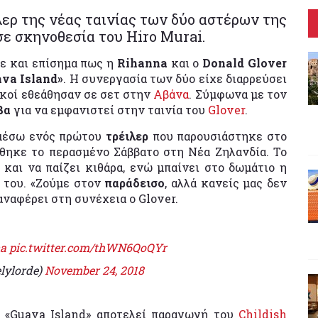
ερ της νέας ταινίας των δύο αστέρων της
ε σκηνοθεσία του Hiro Murai.
ε και επίσημα πως η
Rihanna
και ο
Donald Glover
va Island»
. Η συνεργασία των δύο είχε διαρρεύσει
ικοί εθεάθησαν σε σετ στην
Αβάνα
. Σύμφωνα με τον
βα
για να εμφανιστεί στην ταινία του
Glover
.
 μέσω ενός πρώτου
τρέιλερ
που παρουσιάστηκε στο
ήθηκε το περασμένο Σάββατο στη Νέα Ζηλανδία. Το
 και να παίζει κιθάρα, ενώ μπαίνει στο δωμάτιο η
 του. «Ζούμε στον
παράδεισο
, αλλά κανείς μας δεν
αναφέρει στη συνέχεια ο Glover.
a
pic.twitter.com/thWN6QoQYr
lylorde)
November 24, 2018
ο «Guava Island» αποτελεί παραγωγή του
Childish