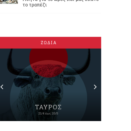
το τραπέζι
ΖΩΔΙΑ