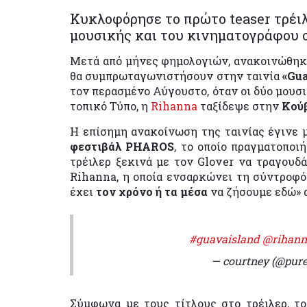
Κυκλοφόρησε το πρώτο teaser τρέιλ
μουσικής και του κινηματογράφου σ
Μετά από μήνες φημολογιών, ανακοινώθηκ
θα συμπρωταγωνιστήσουν στην ταινία
«Gua
τον περασμένο Αύγουστο, όταν οι δύο μουσ
τοπικό Τύπο, η
Rihanna
ταξίδεψε στην
Κού
Η επίσημη ανακοίνωση της ταινίας έγινε
φεστιβάλ PHAROS
, το οποίο πραγματοποι
τρέιλερ ξεκινά με τον Glover να τραγουδά
Rihanna, η οποία ενσαρκώνει τη σύντροφό
έχει
τον χρόνο ή τα μέσα
να ζήσουμε εδώ» 
#guavaisland
@rihann
— courtney (@pure
Σύμφωνα με τους τίτλους στο τρέιλερ, τ