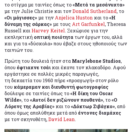
το στίγμα με ταινίες όπως το
«Μετά τα μεσάνυχτα»
με την Julie Christie και τον
Donald Sutherland
, το
«Οι μάγισσες»
με την
Anjelica Huston
και το
«Η
δύναμη της σάρκας»
με τους
Art Garfunkel
, Theresa
Russell και
Harvey Keitel
. Ξεχώρισε για την
εκπληκτική
οπτική ποιότητα
των έργων του, αλλά
και για τα «δύσκολα» που έβαζε στους ηθοποιούς των
ταινιών του.
Πρώτη του δουλειά ήταν στα
Marylebone Studios
,
όπου
έφτιαχνε τσάι
και έκανε τον κλακαδόρο. Αφού
εργάστηκε σε πολλές μικρές παραγωγές,
τη δεκαετία του 1960 πήρε «προαγωγή» στον ρόλο
του
κάμεραμαν και διευθυντή φωτογραφίας
δούλεψε σε ταινίες όπως το
«Η δίκη του Oscar
Wilde»
, το
«Αυτοί δεν ριζώνουν πουθενά»
, το
«Ο
Λόρενς της Αραβίας»
και το
«Δόκτωρ Ζιβάγκο»
, από
όπου όμως απολύθηκε μετά από
έντονες διαμάχες
με τον σκηνοθέτη,
David Lean
.