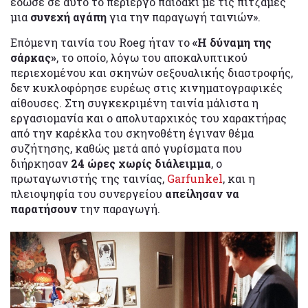
έδωσε σε αυτό το περίεργο παιδάκι με τις πιτζάμες
μια
συνεχή αγάπη
για την παραγωγή ταινιών».
Επόμενη ταινία του Roeg ήταν το
«Η δύναμη της
σάρκας»
, το οποίο, λόγω του αποκαλυπτικού
περιεχομένου και σκηνών σεξουαλικής διαστροφής,
δεν κυκλοφόρησε ευρέως στις κινηματογραφικές
αίθουσες. Στη συγκεκριμένη ταινία μάλιστα η
εργασιομανία και ο απολυταρχικός του χαρακτήρας
από την καρέκλα του σκηνοθέτη έγιναν θέμα
συζήτησης, καθώς μετά από γυρίσματα που
διήρκησαν
24 ώρες χωρίς διάλειμμα
, ο
πρωταγωνιστής της ταινίας,
Garfunkel
, και η
πλειοψηφία του συνεργείου
απείλησαν να
παρατήσουν
την παραγωγή.