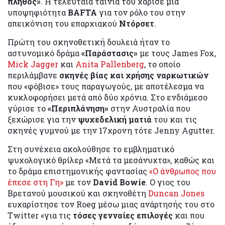
πλήθος»
. Η τελευταία ταινία τού χάρισε μια
υποψηφιότητα
BAFTA
για τον ρόλο του στην
απεικόνιση του επαρχιακού
Ντόρσετ
.
Πρώτη του σκηνοθετική δουλειά ήταν το
αστυνομικό δράμα
«Παράστασις»
με τους James Fox,
Mick Jagger
και
Anita Pallenberg
, το οποίο
περιλάμβανε
σκηνές βίας και χρήσης ναρκωτικών
που «φόβισε» τους παραγωγούς, με αποτέλεσμα να
κυκλοφορήσει μετά από δύο χρόνια. Στο ενδιάμεσο
γύρισε το
«Περιπλάνηση»
στην Αυστραλία που
ξεχώρισε για την
ψυχεδελική ματιά
του και τις
σκηνές γυμνού με την 17χρονη τότε Jenny Agutter.
Στη συνέχεια ακολούθησε το εμβληματικό
ψυχολογικό θρίλερ «Μετά τα μεσάνυχτα», καθώς και
το δράμα επιστημονικής φαντασίας
«Ο άνθρωπος που
έπεσε στη Γη»
με τον
David Bowie
. Ο γιος του
Βρετανού μουσικού και σκηνοθέτη
Duncan Jones
ευχαρίστησε τον Roeg μέσω μιας ανάρτησής του στο
Twitter «για τις
τόσες γενναίες επιλογές
και που