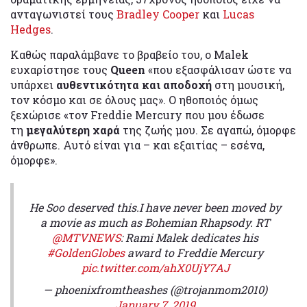
ανταγωνιστεί τους
Bradley Cooper
και
Lucas
Hedges
.
Καθώς παραλάμβανε το βραβείο του, ο Malek
ευχαρίστησε τους
Queen
«που εξασφάλισαν ώστε να
υπάρχει
αυθεντικότητα και αποδοχή
στη μουσική,
τον κόσμο και σε όλους μας». Ο ηθοποιός όμως
ξεχώρισε «τον Freddie Mercury που μου έδωσε
τη
μεγαλύτερη χαρά
της ζωής μου. Σε αγαπώ, όμορφε
άνθρωπε. Αυτό είναι για – και εξαιτίας – εσένα,
όμορφε».
He Soo deserved this.I have never been moved by
a movie as much as Bohemian Rhapsody. RT
@MTVNEWS
: Rami Malek dedicates his
#GoldenGlobes
award to Freddie Mercury
pic.twitter.com/ahX0UjY7AJ
— phoenixfromtheashes (@trojanmom2010)
January 7, 2019