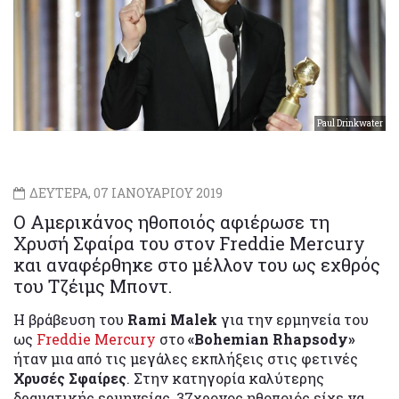
Paul Drinkwater
ΔΕΥΤΕΡΑ, 07 ΙΑΝΟΥΑΡΙΟΥ 2019
Ο Αμερικάνος ηθοποιός αφιέρωσε τη
Χρυσή Σφαίρα του στον Freddie Mercury
και αναφέρθηκε στο μέλλον του ως εχθρός
του Τζέιμς Μποντ.
Η βράβευση του
Rami Malek
για την ερμηνεία του
ως
Freddie Mercury
στο
«Bohemian Rhapsody»
ήταν μια από τις μεγάλες εκπλήξεις στις φετινές
Χρυσές Σφαίρες
. Στην κατηγορία καλύτερης
δραματικής ερμηνείας, 37χρονος ηθοποιός είχε να