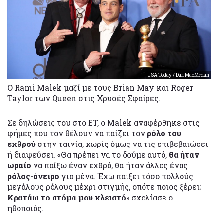
USA Today / Dan MacMedan
O Rami Malek μαζί με τους Brian May και Roger
Taylor των Queen στις Χρυσές Σφαίρες.
Σε δηλώσεις του στο ET, ο Malek αναφέρθηκε στις
φήμες που τον θέλουν να παίζει τον
ρόλο του
εχθρού
στην ταινία, χωρίς όμως να τις επιβεβαιώσει
ή διαψεύσει. «Θα πρέπει να το δούμε αυτό,
θα ήταν
ωραίο
να παίξω έναν εχθρό, θα ήταν άλλος ένας
ρόλος-όνειρο
για μένα. Έχω παίξει τόσο πολλούς
μεγάλους ρόλους μέχρι στιγμής, οπότε ποιος ξέρει;
Κρατάω το στόμα μου κλειστό
» σχολίασε ο
ηθοποιός.