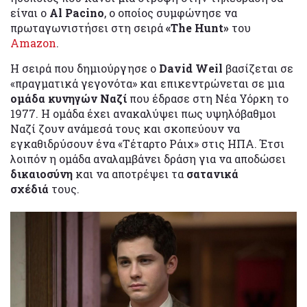
είναι ο
Al Pacino
, ο οποίος συμφώνησε να
πρωταγωνιστήσει στη σειρά
«The Hunt»
του
Amazon
.
Η σειρά που δημιούργησε ο
David Weil
βασίζεται σε
«πραγματικά γεγονότα» και επικεντρώνεται σε μια
ομάδα κυνηγών Ναζί
που έδρασε στη Νέα Υόρκη το
1977. Η ομάδα έχει ανακαλύψει πως υψηλόβαθμοι
Ναζί ζουν ανάμεσά τους και σκοπεύουν να
εγκαθιδρύσουν ένα «Τέταρτο Ράιχ» στις ΗΠΑ. Έτσι
λοιπόν η ομάδα αναλαμβάνει δράση για να αποδώσει
δικαιοσύνη
και να αποτρέψει τα
σατανικά
σχέδιά
τους.