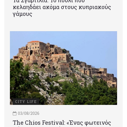
Τα Σγαρτίλια: Το πουλί που
κελαηδάει ακόμα στους κυπριακούς
γάμους
CITY LIFE
03/08/2026
Τhe Chios Festival: «Ένας φωτεινός