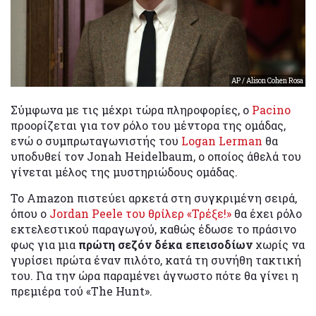
AP / Alison Cohen Rosa
Σύμφωνα με τις μέχρι τώρα πληροφορίες, ο
Pacino
προορίζεται για τον ρόλο του μέντορα της ομάδας,
ενώ ο συμπρωταγωνιστής του
Logan Lerman
θα
υποδυθεί τον Jonah Heidelbaum, ο οποίος άθελά του
γίνεται μέλος της μυστηριώδους ομάδας.
Το Amazon πιστεύει αρκετά στη συγκριμένη σειρά,
όπου ο
Jordan Peele του θρίλερ «Τρέξε!»
θα έχει ρόλο
εκτελεστικού παραγωγού, καθώς έδωσε το πράσινο
φως για μια
πρώτη σεζόν δέκα επεισοδίων
χωρίς να
γυρίσει πρώτα έναν πιλότο, κατά τη συνήθη τακτική
του. Για την ώρα παραμένει άγνωστο πότε θα γίνει η
πρεμιέρα τού «The Hunt».