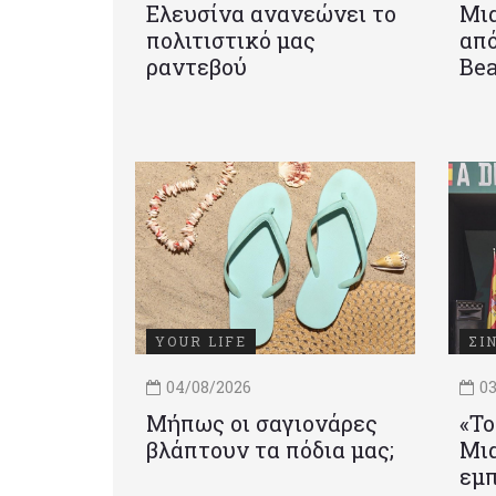
Ελευσίνα ανανεώνει το
Μια
πολιτιστικό μας
από
ραντεβού
Be
YOUR LIFE
ΣΙ
04/08/2026
03
Μήπως οι σαγιονάρες
«Το
βλάπτουν τα πόδια μας;
Mια
εμπ