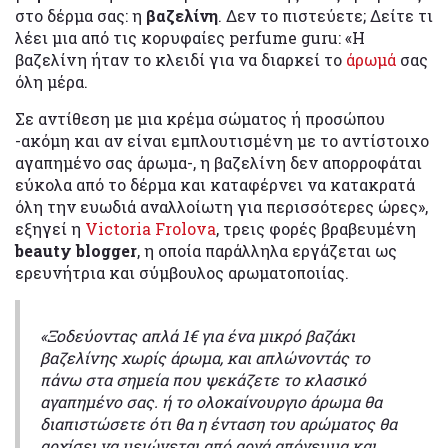
στο δέρμα σας: η
βαζελίνη
. Δεν το πιστεύετε; Δείτε τι
λέει μια από τις κορυφαίες perfume guru: «H
βαζελίνη ήταν το κλειδί για να διαρκεί το
άρωμά
σας
όλη μέρα.
Σε αντίθεση με μια κρέμα σώματος ή προσώπου
-ακόμη και αν είναι εμπλουτισμένη με το αντίστοιχο
αγαπημένο σας άρωμα-, η βαζελίνη δεν απορροφάται
εύκολα από το δέρμα και καταφέρνει να κατακρατά
όλη την ευωδιά αναλλοίωτη για περισσότερες ώρες»,
εξηγεί η
Victoria Frolova
, τρεις φορές βραβευμένη
beauty blogger
, η οποία παράλληλα εργάζεται ως
ερευνήτρια και σύμβουλος αρωματοποιίας.
«Ξοδεύοντας απλά 1€ για ένα μικρό βαζάκι
βαζελίνης χωρίς άρωμα, και απλώνοντάς το
πάνω στα σημεία που ψεκάζετε το κλασικό
αγαπημένο σας. ή το ολοκαίνουργιο άρωμα θα
διαπιστώσετε ότι θα η ένταση του αρώματος θα
αρχίσει να μειώνεται από αργά απόγευμα και