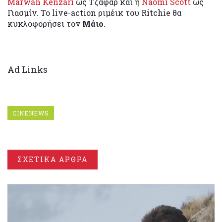
Marwan Kenzari
ως Τζαφάρ και η
Naomi Scott
ως
Γιασμίν. Το live-action ριμέικ του Ritchie θα
κυκλοφορήσει τον
Μάιο
.
Ad Links
CINENEWS
ΣΧΕΤΙΚΑ ΑΡΘΡΑ