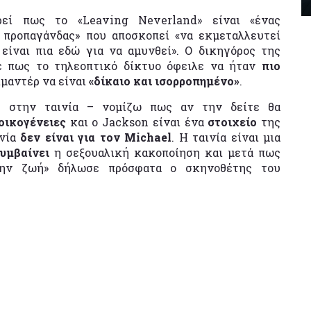
εί πως το «Leaving Neverland» είναι «ένας
προπαγάνδας» που αποσκοπεί «να εκμεταλλευτεί
ίναι πια εδώ για να αμυνθεί». Ο δικηγόρος της
 πως το τηλεοπτικό δίκτυο όφειλε να ήταν
πιο
ιμαντέρ να είναι
«δίκαιο και ισορροπημένο»
.
n στην ταινία – νομίζω πως αν την δείτε θα
οικογένειες
και ο Jackson είναι ένα
στοιχείο
της
ινία
δεν είναι για τον Michael
. Η ταινία είναι μια
υμβαίνει
η σεξουαλική κακοποίηση και μετά πως
την ζωή» δήλωσε πρόσφατα ο σκηνοθέτης του