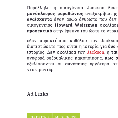
Παράλληλα η οικογένεια Jackson θεωρ
μονόπλευρος μαραθώνιος
ανεξακρίβωτης 
αναίσχυντα
έναν αθώο άνθρωπο που δεν ε
οικογένειας
Howard Weitzman
σχολίασε
προσεκτικό
στην έρευνα του ώστε το ντοκ
«Δεν χαρακτήρισα καθόλου τον Jackso
διαπιστώσετε πως είναι η ιστορία για
δυο 
ιστορίας. Δεν σχολίασα τον
Jackson
, η τα
αναφορά σεξουαλικής κακοποίησης,
πως σ
εξελίσσονται οι
συνέπειες
αργότερα σ
ντοκιμαντέρ.
Ad Links
CINENEWS
MUSICNEWS