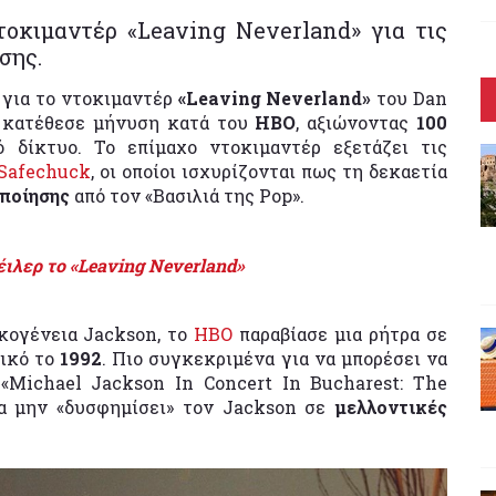
τοκιμαντέρ «Leaving Neverland» για τις
σης.
 για το ντοκιμαντέρ
«Leaving Neverland»
του Dan
κατέθεσε μήνυση κατά του
HBO
, αξιώνοντας
100
 δίκτυο. Το επίμαχο ντοκιμαντέρ εξετάζει τις
Safechuck
, οι οποίοι ισχυρίζονται πως τη δεκαετία
ποίησης
από τον «Βασιλιά της Pop».
έιλερ το «Leaving Neverland»
κογένεια Jackson, το
HBO
παραβίασε μια ρήτρα σε
σικό το
1992
. Πιο συγκεκριμένα για να μπορέσει να
«Michael Jackson In Concert In Bucharest: The
α μην «δυσφημίσει» τον Jackson σε
μελλοντικές