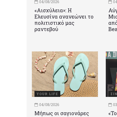
04/08/2026
04
«Αισχύλεια»: Η
Αύγ
Ελευσίνα ανανεώνει το
Μια
πολιτιστικό μας
από
ραντεβού
Be
YOUR LIFE
ΣΙ
04/08/2026
03
Μήπως οι σαγιονάρες
«Το