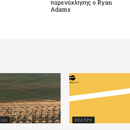
παρενόχλησης ο Ryan
Adams
ΞΙΔΙ
ΘΕΑΤΡΟ