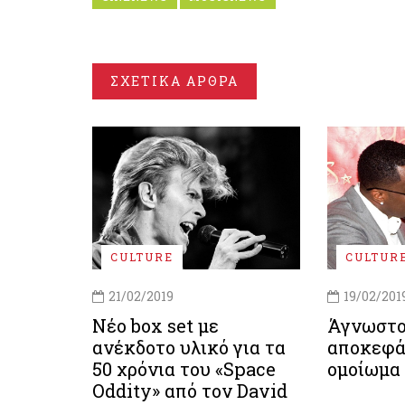
ΣΧΕΤΙΚΑ ΑΡΘΡΑ
CULTURE
CULTUR
21/02/2019
19/02/201
Νέο box set με
Άγνωστ
ανέκδοτο υλικό για τα
αποκεφά
50 χρόνια του «Space
ομοίωμα 
Oddity» από τον David