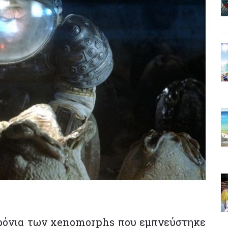
 χρόνια των xenomorphs που εμπνεύστηκε