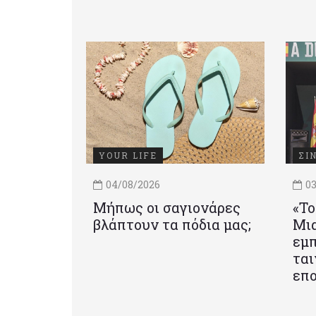
YOUR LIFE
ΣΙ
04/08/2026
03
Μήπως οι σαγιονάρες
«Το
βλάπτουν τα πόδια μας;
Mια
εμπ
ται
επο