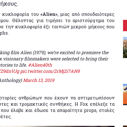
μήκους.
 κυκλοφορία του
«Alien»
, μιας από σπουδαιότερες
όμου. Θέλοντας για τιμήσει το αριστούργημα του
ε την κυκλοφορία έξι ταινιών μικρού μήκους που
phs.
king film Alien (1979), we’re excited to premiere the
ix visionary filmmakers were selected to bring their
tories to life.
#Alien40th
47Z9dnVJg
pic.twitter.com/2rMj2i7AN9
Anthology)
March 13, 2019
 ιστορίες ανθρώπων που έχουν να αντιμετωπίσουν
τες και τρομακτικές συνθήκες. Η Fox επέλεξε τα
 που έλαβε και έδωσε τα απαραίτητα props, στολές
έτες.