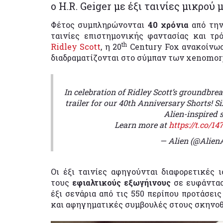
ο H.R. Geiger με έξι ταινίες μικρού 
Φέτος συμπληρώνονται
40 χρόνια
από την
ταινίες επιστημονικής φαντασίας και τρ
th
Ridley Scott
, η 20
Century Fox ανακοίνωσ
διαδραματίζονται στο σύμπαν των xenomor
In celebration of Ridley Scott’s groundbrea
trailer for our 40th Anniversary Shorts! S
Alien-inspired s
Learn more at
https://t.co/1
— Alien (@Alien
Οι έξι ταινίες αφηγούνται διαφορετικές
τους
εφιαλτικούς εξωγήινους
σε ευφάντασ
έξι σενάρια από τις 550 περίπου προτάσεις
και αφηγηματικές συμβουλές στους σκηνοθ