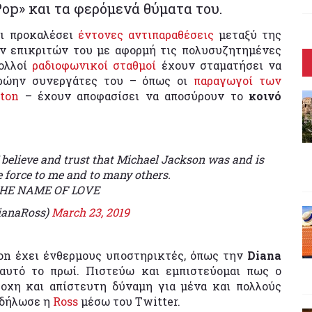
Pop» και τα φερόμενά θύματα του.
ι προκαλέσει
έντονες αντιπαραθέσεις
μεταξύ της
ν επικριτών του με αφορμή τις πολυσυζητημένες
Πολλοί
ραδιοφωνικοί σταθμοί
έχουν σταματήσει να
πρώην συνεργάτες του – όπως οι
παραγωγοί των
tton
– έχουν αποφασίσει να αποσύρουν το
κοινό
I believe and trust that Michael Jackson was and is
e force to me and to many others.
THE NAME OF LOVE
ianaRoss)
March 23, 2019
son έχει ένθερμους υποστηρικτές, όπως την
Diana
 αυτό το πρωί. Πιστεύω και εμπιστεύομαι πως ο
ροχη και απίστευτη δύναμη για μένα και πολλούς
 δήλωσε η
Ross
μέσω του Twitter.