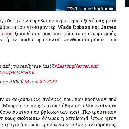
REX/Shutterstock / John Salangsang
αγκάστηκε να προβεί σε περαιτέρω εξηγήσεις μετά
 θύματα του ντοκιμαντέρ,
Wade Robson
και
James
eisand
ξεκαθάρισε πως πιστεύει τους ισχυρισμούς
ν ήταν παιδιά φαίνονται
«ενθουσιασμένα»
που
d
did you really say that?!
#LeavingNerverland
/t.co/p4sIaPIHK6
nreed1000)
March 22, 2019
ν οι σεξουαλικές ανάγκες του, που προήλθαν από
. Μπορείς να πεις “κακοποιήθηκαν”, αλλά εκείνα τα
ενθουσιασμένα που βρίσκονταν εκεί. Παντρεύτηκαν
ν τους σκότωσε
» δήλωσε η Streisand. Όπως ήταν
ας τραγουδίστριας προκάλεσαν πολλές
αντιδράσεις
,