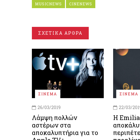
MUSICNEWS
CINENEWS
ΣΧΕΤΙΚΑ ΑΡΘΡΑ
ΣΙΝΕΜΑ
ΣΙΝΕΜΑ
26/03/2019
22/03/201
Λάμψη πολλών
Η Emilia
αστέρων στα
αποκάλυ
αποκαλυπτήρια για το
περιπέτε
Apple TV+
παραλίγο