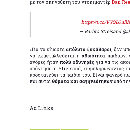
με τον σκηνοθέτη του ντοκιμαντέρ
Dan Re
https://t.co/VYQLQull
— Barbra Streisand (@
«Για να είμαστε
απόλυτα ξεκάθαροι
, δεν υ
να εκμεταλλεύεται η
αθωότητα
παιδιών. 
άνδρες ήταν
πολύ οδυνηρές
για να τις ακο
απάντησε η Streisand, συμπληρώνοντας πω
προστατεύει τα παιδιά του. Είναι φανερό 
και αυτοί
θύματα και σαγηνεύτηκαν
από τη
Ad Links