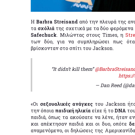
Η
Barbra Streisand
από την πλευρά της αν
τα
σχόλιά
της σχετικά με τα δύο φερόμενα
Safechuck
. Μιλώντας στους Times, η
Str
των δύο, για να συμπληρώσει πως ότα
βρίσκονταν στο σπίτι του Jackson.
“It didn’t kill them”
@BarbraStreisan
https:/
— Dan Reed (@da
«Οι
σεξουαλικές ανάγκες
του Jackson ήτα
την όποια
παιδική ηλικία
είχε ή το
DNA
του
παιδιά, όπως τα ακούσατε να λένε, ήταν 
και απέκτησαν παιδιά και οι δυο, οπότε
δε
αναμενόμενο, οι δηλώσεις της Αμερικανίδ