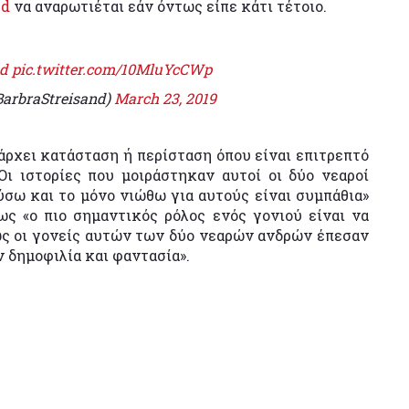
ed
να αναρωτιέται εάν όντως είπε κάτι τέτοιο.
hd
pic.twitter.com/10MluYcCWp
BarbraStreisand)
March 23, 2019
πάρχει κατάσταση ή περίσταση όπου είναι επιτρεπτό
Οι ιστορίες που μοιράστηκαν αυτοί οι δύο νεαροί
ύσω και το μόνο νιώθω για αυτούς είναι συμπάθια»
ς «ο πιο σημαντικός ρόλος ενός γονιού είναι να
πως οι γονείς αυτών των δύο νεαρών ανδρών έπεσαν
ν δημοφιλία και φαντασία».