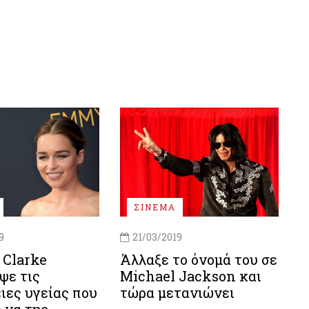
ΣΙΝΕΜΑ
9
21/03/2019
 Clarke
Άλλαξε το όνομά του σε
ψε τις
Michael Jackson και
ιες υγείας που
τώρα μετανιώνει
 να της